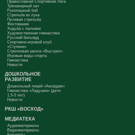
Православная Спортивная Лига
Тренажерный зал
Рукопашный бой
Стрельба из лука
Пулевая стрельба
Фехтование
Ходьба с палками
Художественная гимнастика
Русский бильярд
Спортивно-игровой клуб
«Ступени»
Стрелковая школа «Выстрел»
Игровые виды спорта
Гимнастика
Новости
ДОШКОЛЬНОЕ
РАЗВИТИЕ
Дошкольный лицей «Аккордик»
Гимнастика «Ладушки» (дети
1,5-3 лет)
Новости
РКШ «ВОСХОД»
МЕДИАТЕКА
Аудиоматериалы
Видеоматериалы
Концерты