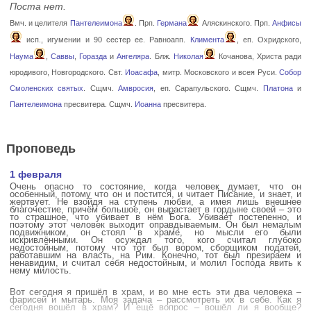
Поста нет.
Вмч. и целителя
Пантелеимона
. Прп.
Германа
Аляскинского. Прп.
Анфисы
исп., игумении и 90 сестер ее. Равноапп.
Климента
, еп. Охридского,
Наума
,
Саввы
,
Горазда
и
Ангеляра
. Блж.
Николая
Кочанова, Христа ради
юродивого, Новгородского. Свт.
Иоасафа
, митр. Московского и всея Руси.
Собор
Смоленских святых
. Сщмч.
Амвросия
, еп. Сарапульского. Сщмч.
Платона
и
Пантелеимона
пресвитера. Сщмч.
Иоанна
пресвитера.
Проповедь
1 февраля
Очень опасно то состояние, когда человек думает, что он
особенный, потому что он и постится, и читает Писание, и знает, и
жертвует. Не взойдя на ступень любви, а имея лишь внешнее
благочестие, причём большое, он вырастает в гордыне своей – это
то страшное, что убивает в нём Бога. Убивает постепенно, и
поэтому этот человек выходит оправдываемым. Он был немалым
подвижником, он стоял в храме, но мысли его были
искривлёнными. Он осуждал того, кого считал глубоко
недостойным, потому что тот был вором, сборщиком податей,
работавшим на власть, на Рим. Конечно, тот был презираем и
ненавидим, и считал себя недостойным, и молил Господа явить к
нему милость.
Вот сегодня я пришёл в храм, и во мне есть эти два человека –
фарисей и мытарь. Моя задача – рассмотреть их в себе. Как я
сегодня вошёл в храм? И ещё вопрос – вошёл ли я вообще?