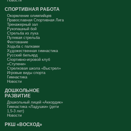
Новости
СПОРТИВНАЯ РАБОТА
Окормление олимпийцев
Православная Спортивная Лига
Тренажерный зал
Рукопашный бой
Стрельба из лука
Пулевая стрельба
Фехтование
Ходьба с палками
Художественная гимнастика
Русский бильярд
Спортивно-игровой клуб
«Ступени»
Стрелковая школа «Выстрел»
Игровые виды спорта
Гимнастика
Новости
ДОШКОЛЬНОЕ
РАЗВИТИЕ
Дошкольный лицей «Аккордик»
Гимнастика «Ладушки» (дети
1,5-3 лет)
Новости
РКШ «ВОСХОД»