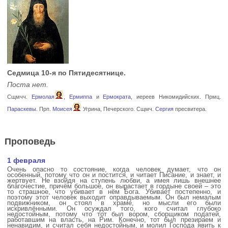
Седмица 10-я по Пятидесятнице.
Поста нет.
Сщмчч.
Ермолая
,
Ермиппа
и
Ермократа
, иереев Никомидийских. Прмц.
Параскевы
. Прп.
Моисея
Угрина, Печерского. Сщмч.
Сергия
пресвитера.
Проповедь
1 февраля
Очень опасно то состояние, когда человек думает, что он
особенный, потому что он и постится, и читает Писание, и знает, и
жертвует. Не взойдя на ступень любви, а имея лишь внешнее
благочестие, причём большое, он вырастает в гордыне своей – это
то страшное, что убивает в нём Бога. Убивает постепенно, и
поэтому этот человек выходит оправдываемым. Он был немалым
подвижником, он стоял в храме, но мысли его были
искривлёнными. Он осуждал того, кого считал глубоко
недостойным, потому что тот был вором, сборщиком податей,
работавшим на власть, на Рим. Конечно, тот был презираем и
ненавидим, и считал себя недостойным, и молил Господа явить к