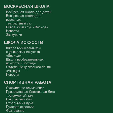
как Ваня из сказки «Морозко»: «Какой я хороший! Милый!»
ВОСКРЕСНАЯ ШКОЛА
Сегодняшняя притча очень трудная. В ней хочется увидеть кого-то
другого, но не себя.
Воскресная школа для детей
Воскресная школа для
Вот с этим предлагается войти в сплошную неделю. Ещё раз:
взрослых
сплошная неделя прошла, потом две мясопустные, третья –
Театральный зал
Масленица, прощённое воскресенье. С чем я приду?
Библейский клуб «Восход»
Новости
В нас должно быть внимание к тому, что время воздержания – это
дни для приготовления не только к Пасхе, а к Небесному Царству!
Экскурсии
Это цель жизни. Я об этом забыл, я туда хочу, но я забыл. И я
серьёзно должен что-то делать, хотя бы в дни поста. Чтобы
ШКОЛА ИСКУССТВ
сначала увидеть в себе этого урода, а потом начать с ним борьбу.
Школа музыкальных и
Аминь.
сценических искусств
«Восход»
Протоиерей Андрей Алексеев
Школа изобразительных
искусств «Восход»
Отделение церковного пения
«Агница»
Новости
СПОРТИВНАЯ РАБОТА
Окормление олимпийцев
Православная Спортивная Лига
Тренажерный зал
Рукопашный бой
Стрельба из лука
Пулевая стрельба
Фехтование