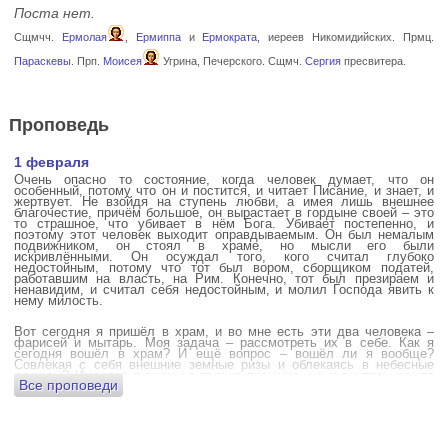
Поста нет.
Сщмчч.
Ермолая
,
Ермиппа
и
Ермократа
, иереев Никомидийских. Прмц.
Параскевы
. Прп.
Моисея
Угрина, Печерского. Сщмч.
Сергия
пресвитера.
Проповедь
1 февраля
Очень опасно то состояние, когда человек думает, что он
особенный, потому что он и постится, и читает Писание, и знает, и
жертвует. Не взойдя на ступень любви, а имея лишь внешнее
благочестие, причём большое, он вырастает в гордыне своей – это
то страшное, что убивает в нём Бога. Убивает постепенно, и
поэтому этот человек выходит оправдываемым. Он был немалым
подвижником, он стоял в храме, но мысли его были
искривлёнными. Он осуждал того, кого считал глубоко
недостойным, потому что тот был вором, сборщиком податей,
работавшим на власть, на Рим. Конечно, тот был презираем и
ненавидим, и считал себя недостойным, и молил Господа явить к
нему милость.
Вот сегодня я пришёл в храм, и во мне есть эти два человека –
фарисей и мытарь. Моя задача – рассмотреть их в себе. Как я
сегодня вошёл в храм? И ещё вопрос – вошёл ли я вообще?
Совлекая с себя внешние земные ризы и облекаясь в небесные
одежды? Имеется в виду не только внешние, но и внутренние, то
Все проповеди
есть помыслы.
А вот почему в древних соборах у входа можно найти изображения
ангела с мечом? Это символика, предложение тебе, человек,
задуматься: ты отсекаешь сейчас этим мечом, конечно же