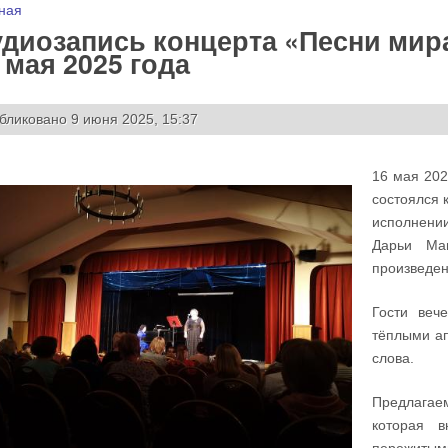
 здесь
ная
диозапись концерта «Песни мир
 мая 2025 года
бликовано 9 июня 2025, 15:37
16 мая 202
состоялся 
исполнении
Дарьи Мам
произведен
Гости веч
тёплыми ап
слова.
Предлагае
которая в