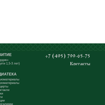
ВИТИЕ
+7 (495) 799-65-75
ордик»
ети 1,5-3 лет)
Контакты
ДИАТЕКА
иоматериалы
еоматериалы
церты
ктакли
ки
ги
ции
огалереи