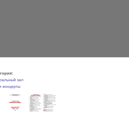
егория:
ральный зал
 концерты