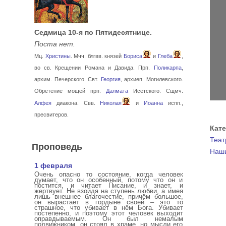
Седмица 10-я по Пятидесятнице.
Поста нет.
Мц.
Христины
. Мчч. блгвв. князей
Бориса
и
Глеба
,
во св. Крещении Романа и Давида. Прп.
Поликарпа
,
архим. Печерского. Свт.
Георгия
, архиеп. Могилевского.
Обретение мощей прп.
Далмата
Исетского. Сщмч.
Алфея
диакона. Свв.
Николая
и
Иоанна
испп.,
пресвитеров.
Кат
Теат
Проповедь
Наши
1 февраля
Очень опасно то состояние, когда человек
думает, что он особенный, потому что он и
постится, и читает Писание, и знает, и
жертвует. Не взойдя на ступень любви, а имея
лишь внешнее благочестие, причём большое,
он вырастает в гордыне своей – это то
страшное, что убивает в нём Бога. Убивает
постепенно, и поэтому этот человек выходит
оправдываемым. Он был немалым
подвижником, он стоял в храме, но мысли его