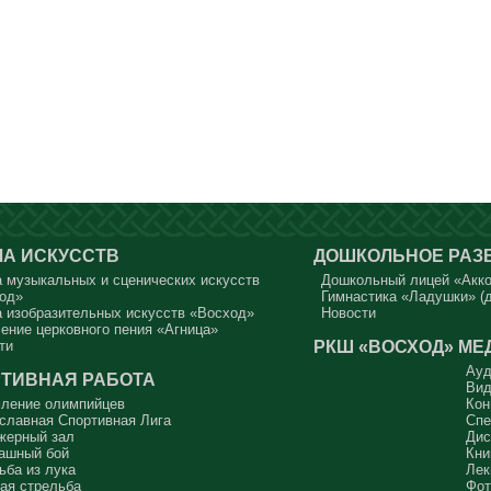
А ИСКУССТВ
ДОШКОЛЬНОЕ РАЗ
 музыкальных и сценических искусств
Дошкольный лицей «Акк
од»
Гимнастика «Ладушки» (д
 изобразительных искусств «Восход»
Новости
ение церковного пения «Агница»
РКШ «ВОСХОД»
МЕ
ти
Ауд
ТИВНАЯ РАБОТА
Вид
ление олимпийцев
Кон
славная Спортивная Лига
Спе
жерный зал
Дис
ашный бой
Кни
ьба из лука
Лек
ая стрельба
Фот