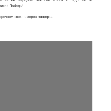
и нашим народом тяготами войны и радостью от
ликой Победы!
еречнем всех номеров концерта.