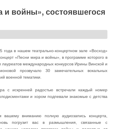
а и войны», состоявшегося
5 года в нашем театрально-концертном зале «Восход»
концерт «Песни мира и войны», в программе которого в
 лауреатов международных конкурсов Ирины Винской и
оновой прозвучало 30 замечательных вокальных
ий военной тематики.
ера с искренней радостью встречали каждый номер
лодисментами и хором подпевали знакомые с детства
м вашему вниманию полную аудиозапись концерта,
новь погрузит вас в размышления, связанные с