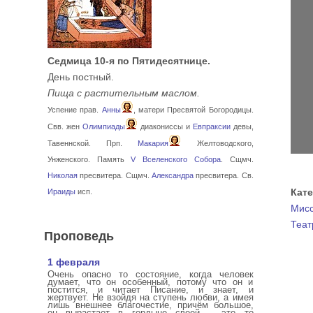
Седмица 10-я по Пятидесятнице.
День постный.
Пища с растительным маслом.
Успение прав.
Анны
, матери Пресвятой Богородицы.
Свв. жен
Олимпиады
диакониссы и
Евпраксии
девы,
Тавеннской. Прп.
Макария
Желтоводского,
Унженского. Память
V Вселенского Собора
. Сщмч.
Николая
пресвитера. Сщмч.
Александра
пресвитера. Св.
Кат
Ираиды
исп.
Мисс
Теат
Проповедь
1 февраля
Очень опасно то состояние, когда человек
думает, что он особенный, потому что он и
постится, и читает Писание, и знает, и
жертвует. Не взойдя на ступень любви, а имея
лишь внешнее благочестие, причём большое,
он вырастает в гордыне своей – это то