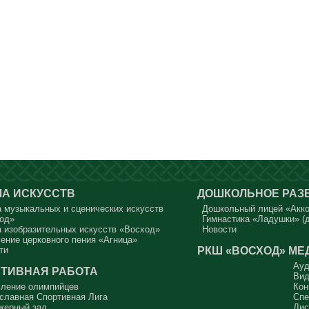
А ИСКУССТВ
ДОШКОЛЬНОЕ РАЗ
 музыкальных и сценических искусств
Дошкольный лицей «Акк
од»
Гимнастика «Ладушки» (д
 изобразительных искусств «Восход»
Новости
ение церковного пения «Агница»
РКШ «ВОСХОД»
МЕ
ти
Ауд
ТИВНАЯ РАБОТА
Вид
ление олимпийцев
Кон
славная Спортивная Лига
Спе
жерный зал
Дис