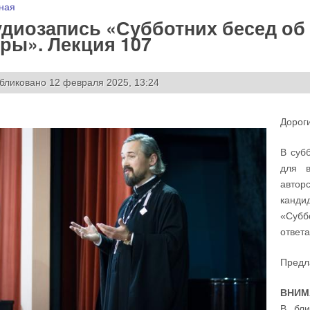
 здесь
ная
диозапись «Субботних бесед об
ры». Лекция 107
бликовано 12 февраля 2025, 13:24
Дороги
В суб
для в
автор
канди
«Субб
ответ
Предл
ВНИМ
В бл