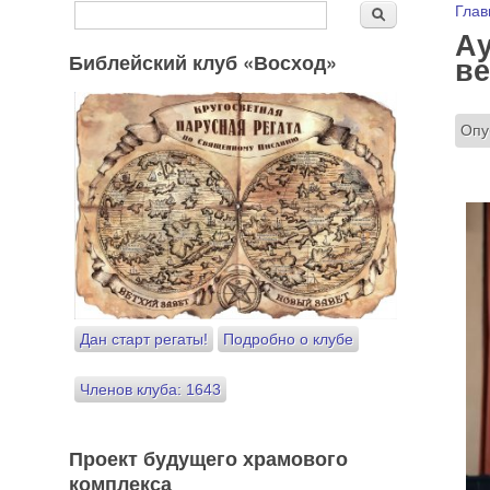
Форма поиска
Вы
Глав
Поиск
Ау
Библейский клуб «Восход»
ве
Опу
Дан старт регаты!
Подробно о клубе
Членов клуба: 1643
Проект будущего храмового
комплекса