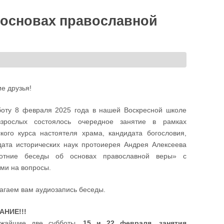
 основах православной
е друзья!
боту 8 февраля 2025 года в нашей Воскресной школе
зрослых состоялось очередное занятие в рамках
ского курса настоятеля храма, кандидата богословия,
дата исторических наук протоиерея Андрея Алексеева
отние беседы об основах православной веры» с
ами на вопросы.
агаем вам аудиозапись беседы.
АНИЕ!!!
ижайшие две субботы,
15 и 22 февраля, занятия