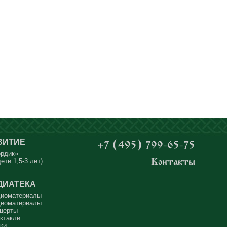
ВИТИЕ
+7 (495) 799-65-75
ордик»
ети 1,5-3 лет)
Контакты
ДИАТЕКА
иоматериалы
еоматериалы
церты
ктакли
ки