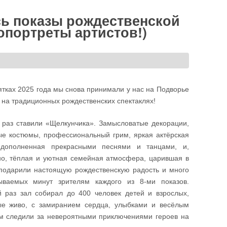
сь показы рождественской
опортреты артистов!)
ятках 2025 года мы снова принимали у нас на Подворье
 на традиционных рождественских спектаклях!
т раз ставили «Щелкунчика». Замысловатые декорации,
е костюмы, профессиональный грим, яркая актёрская
 дополненная прекрасными песнями и танцами, и,
но, тёплая и уютная семейная атмосфера, царившая в
 подарили настоящую рождественскую радость и много
ываемых минут зрителям каждого из 8-ми показов.
й раз зал собирал до 400 человек детей и взрослых,
ые живо, с замиранием сердца, улыбками и весёлым
м следили за невероятными приключениями героев на