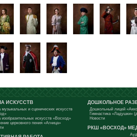
А ИСКУССТВ
ДОШКОЛЬНОЕ РАЗ
 музыкальных и сценических искусств
Дошкольный лицей «Акк
од»
Гимнастика «Ладушки» (д
 изобразительных искусств «Восход»
Новости
ение церковного пения «Агница»
РКШ «ВОСХОД»
МЕ
ти
Ауд
ТИВНАЯ РАБОТА