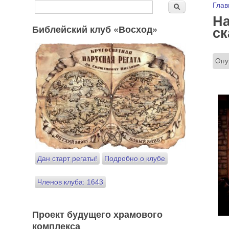
Форма поиска
Вы
Глав
Поиск
На
Библейский клуб «Восход»
ск
Опу
Дан старт регаты!
Подробно о клубе
Членов клуба: 1643
Проект будущего храмового
комплекса