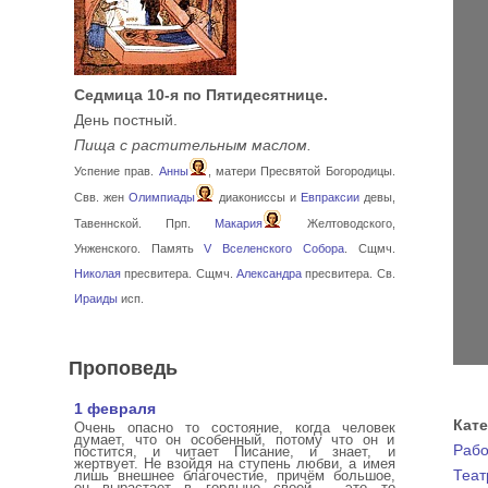
Седмица 10-я по Пятидесятнице.
День постный.
Пища с растительным маслом.
Успение прав.
Анны
, матери Пресвятой Богородицы.
Свв. жен
Олимпиады
диакониссы и
Евпраксии
девы,
Тавеннской. Прп.
Макария
Желтоводского,
Унженского. Память
V Вселенского Собора
. Сщмч.
Николая
пресвитера. Сщмч.
Александра
пресвитера. Св.
Ираиды
исп.
Проповедь
1 февраля
Кат
Очень опасно то состояние, когда человек
думает, что он особенный, потому что он и
Рабо
постится, и читает Писание, и знает, и
жертвует. Не взойдя на ступень любви, а имея
Теат
лишь внешнее благочестие, причём большое,
он вырастает в гордыне своей – это то