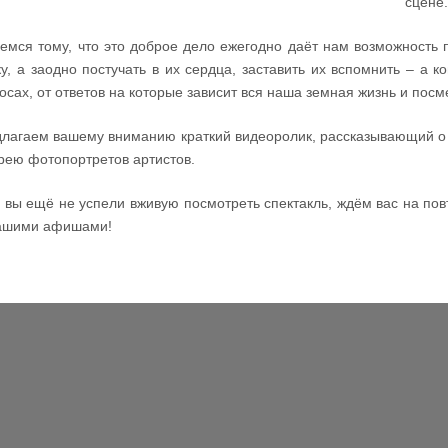
сцене.
емся тому, что это доброе дело ежегодно даёт нам возможность
ку, а заодно постучать в их сердца, заставить их вспомнить – а к
осах, от ответов на которые зависит вся наша земная жизнь и посм
лагаем вашему вниманию краткий видеоролик, рассказывающий о п
рею фотопортретов артистов.
 вы ещё не успели вживую посмотреть спектакль, ждём вас на пов
нашими афишами!