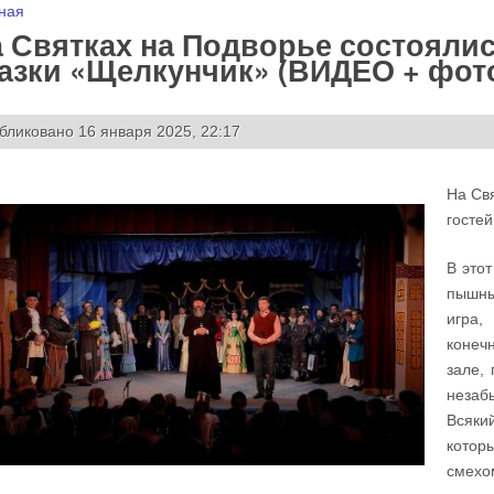
 здесь
ная
 Святках на Подворье состояли
азки «Щелкунчик» (ВИДЕО + фот
бликовано 16 января 2025, 22:17
На Св
гостей
В это
пышны
игра,
конеч
зале,
незаб
Всяки
котор
смехо