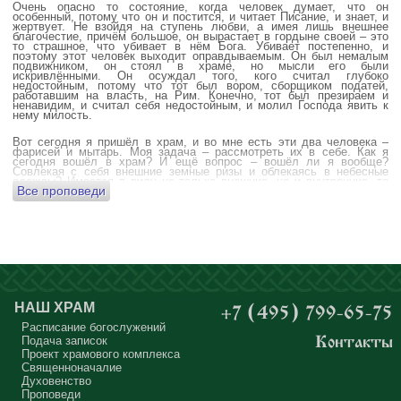
Очень опасно то состояние, когда человек думает, что он
особенный, потому что он и постится, и читает Писание, и знает, и
жертвует. Не взойдя на ступень любви, а имея лишь внешнее
благочестие, причём большое, он вырастает в гордыне своей – это
то страшное, что убивает в нём Бога. Убивает постепенно, и
поэтому этот человек выходит оправдываемым. Он был немалым
подвижником, он стоял в храме, но мысли его были
искривлёнными. Он осуждал того, кого считал глубоко
недостойным, потому что тот был вором, сборщиком податей,
работавшим на власть, на Рим. Конечно, тот был презираем и
ненавидим, и считал себя недостойным, и молил Господа явить к
нему милость.
Вот сегодня я пришёл в храм, и во мне есть эти два человека –
фарисей и мытарь. Моя задача – рассмотреть их в себе. Как я
сегодня вошёл в храм? И ещё вопрос – вошёл ли я вообще?
Совлекая с себя внешние земные ризы и облекаясь в небесные
одежды? Имеется в виду не только внешние, но и внутренние, то
Все проповеди
есть помыслы.
А вот почему в древних соборах у входа можно найти изображения
ангела с мечом? Это символика, предложение тебе, человек,
задуматься: ты отсекаешь сейчас этим мечом, конечно же
незримым, свои помыслы? Ты с ними борешься, вот сейчас, стоя в
храме? Где твои мысли? О чём ты думаешь? Где сокровище твоего
сердца?
Меня в своё время потрясла история, когда духовному человеку
Бог открыл помыслы людей, стоящих в храме, и он ужаснулся
НАШ ХРАМ
+7 (495) 799-65-75
тому, что никто из них не молится – ни один человек, кроме одного
мальчика. Мысли у людей о чём угодно: о работе, о молодой жене
Расписание богослужений
или возлюбленной, о детях, о долгах, о футбольном матче, о
Подача записок
Контакты
путешествиях, о скором отпуске, о билетах, о машине, об одежде, о
Проект храмового комплекса
том, что будет после службы, где я буду обедать, куда пойду, что
подарить, что подарят, что я посмотрю, что, может быть, почитаю...
Священноначалие
Где здесь место для Бога?
Духовенство
Проповеди