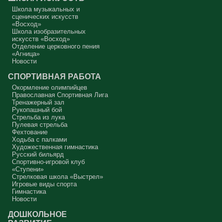
Школа музыкальных и
Аминь.
сценических искусств
«Восход»
Протоиерей Андрей Алексеев
Школа изобразительных
искусств «Восход»
Отделение церковного пения
«Агница»
Новости
СПОРТИВНАЯ РАБОТА
Окормление олимпийцев
Православная Спортивная Лига
Тренажерный зал
Рукопашный бой
Стрельба из лука
Пулевая стрельба
Фехтование
Ходьба с палками
Художественная гимнастика
Русский бильярд
Спортивно-игровой клуб
«Ступени»
Стрелковая школа «Выстрел»
Игровые виды спорта
Гимнастика
Новости
ДОШКОЛЬНОЕ