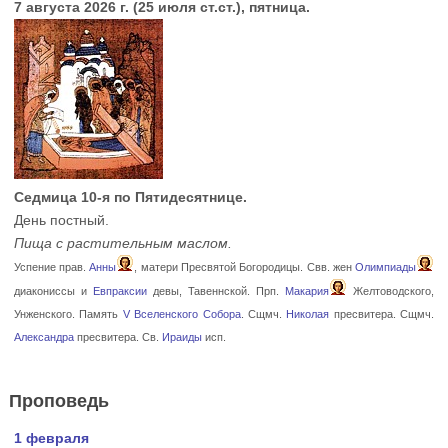
7 августа 2026 г. (25 июля ст.ст.), пятница.
Седмица 10-я по Пятидесятнице.
День постный.
Пища с растительным маслом.
Успение прав.
Анны
, матери Пресвятой Богородицы. Свв. жен
Олимпиады
диакониссы и
Евпраксии
девы, Тавеннской. Прп.
Макария
Желтоводского,
Унженского. Память
V Вселенского Собора
. Сщмч.
Николая
пресвитера. Сщмч.
Александра
пресвитера. Св.
Ираиды
исп.
Проповедь
1 февраля