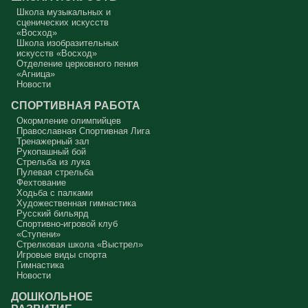
Школа музыкальных и
Аминь.
сценических искусств
«Восход»
Протоиерей Андрей Алексеев
Школа изобразительных
искусств «Восход»
Отделение церковного пения
«Агница»
Новости
СПОРТИВНАЯ РАБОТА
Окормление олимпийцев
Православная Спортивная Лига
Тренажерный зал
Рукопашный бой
Стрельба из лука
Пулевая стрельба
Фехтование
Ходьба с палками
Художественная гимнастика
Русский бильярд
Спортивно-игровой клуб
«Ступени»
Стрелковая школа «Выстрел»
Игровые виды спорта
Гимнастика
Новости
ДОШКОЛЬНОЕ