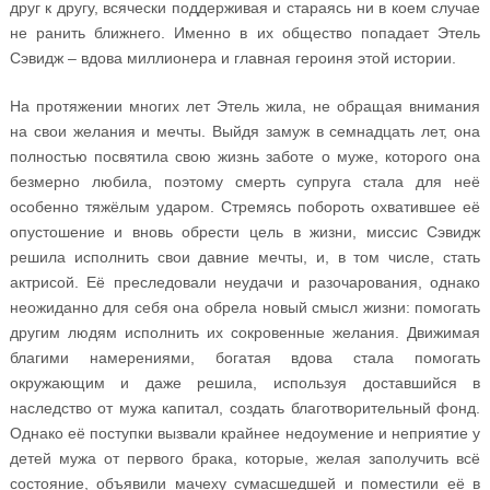
друг к другу, всячески поддерживая и стараясь ни в коем случае
не ранить ближнего. Именно в их общество попадает Этель
Сэвидж – вдова миллионера и главная героиня этой истории.
На протяжении многих лет Этель жила, не обращая внимания
на свои желания и мечты. Выйдя замуж в семнадцать лет, она
полностью посвятила свою жизнь заботе о муже, которого она
безмерно любила, поэтому смерть супруга стала для неё
особенно тяжёлым ударом. Стремясь побороть охватившее её
опустошение и вновь обрести цель в жизни, миссис Сэвидж
решила исполнить свои давние мечты, и, в том числе, стать
актрисой. Её преследовали неудачи и разочарования, однако
неожиданно для себя она обрела новый смысл жизни: помогать
другим людям исполнить их сокровенные желания. Движимая
благими намерениями, богатая вдова стала помогать
окружающим и даже решила, используя доставшийся в
наследство от мужа капитал, создать благотворительный фонд.
Однако её поступки вызвали крайнее недоумение и неприятие у
детей мужа от первого брака, которые, желая заполучить всё
состояние, объявили мачеху сумасшедшей и поместили её в