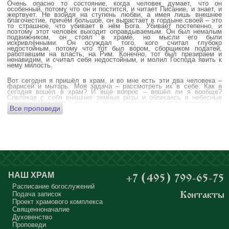
Очень опасно то состояние, когда человек думает, что он
особенный, потому что он и постится, и читает Писание, и знает, и
жертвует. Не взойдя на ступень любви, а имея лишь внешнее
благочестие, причём большое, он вырастает в гордыне своей – это
то страшное, что убивает в нём Бога. Убивает постепенно, и
поэтому этот человек выходит оправдываемым. Он был немалым
подвижником, он стоял в храме, но мысли его были
искривлёнными. Он осуждал того, кого считал глубоко
недостойным, потому что тот был вором, сборщиком податей,
работавшим на власть, на Рим. Конечно, тот был презираем и
ненавидим, и считал себя недостойным, и молил Господа явить к
нему милость.
Вот сегодня я пришёл в храм, и во мне есть эти два человека –
фарисей и мытарь. Моя задача – рассмотреть их в себе. Как я
сегодня вошёл в храм? И ещё вопрос – вошёл ли я вообще?
Совлекая с себя внешние земные ризы и облекаясь в небесные
одежды? Имеется в виду не только внешние, но и внутренние, то
Все проповеди
есть помыслы.
А вот почему в древних соборах у входа можно найти изображения
ангела с мечом? Это символика, предложение тебе, человек,
задуматься: ты отсекаешь сейчас этим мечом, конечно же
незримым, свои помыслы? Ты с ними борешься, вот сейчас, стоя в
храме? Где твои мысли? О чём ты думаешь? Где сокровище твоего
сердца?
Меня в своё время потрясла история, когда духовному человеку
Бог открыл помыслы людей, стоящих в храме, и он ужаснулся
НАШ ХРАМ
+7 (495) 799-65-75
тому, что никто из них не молится – ни один человек, кроме одного
мальчика. Мысли у людей о чём угодно: о работе, о молодой жене
Расписание богослужений
или возлюбленной, о детях, о долгах, о футбольном матче, о
Подача записок
Контакты
путешествиях, о скором отпуске, о билетах, о машине, об одежде, о
Проект храмового комплекса
том, что будет после службы, где я буду обедать, куда пойду, что
подарить, что подарят, что я посмотрю, что, может быть, почитаю...
Священноначалие
Где здесь место для Бога?
Духовенство
Проповеди
А мальчик молился о больной маме. Молился искренне – и мама