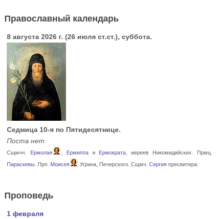
Православный календарь
8 августа 2026 г. (26 июля ст.ст.), суббота.
Седмица 10-я по Пятидесятнице.
Поста нет.
Сщмчч.
Ермолая
,
Ермиппа
и
Ермократа
, иереев Никомидийских. Прмц.
Параскевы
. Прп.
Моисея
Угрина, Печерского. Сщмч.
Сергия
пресвитера.
Проповедь
1 февраля