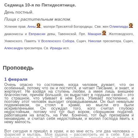
Седмица 10-я по Пятидесятнице.
День постный.
Пища с растительным маслом.
Успение прав.
Анны
, матери Пресвятой Богородицы. Свв. жен
Олимпиады
диакониссы и
Евпраксии
девы, Тавеннской. Прп.
Макария
Желтоводского,
Унженского. Память
V Вселенского Собора
. Сщмч.
Николая
пресвитера. Сщмч.
Александра
пресвитера. Св.
Ираиды
исп.
Проповедь
1 февраля
Очень опасно то состояние, когда человек думает, что он
особенный, потому что он и постится, и читает Писание, и знает, и
жертвует. Не взойдя на ступень любви, а имея лишь внешнее
благочестие, причём большое, он вырастает в гордыне своей – это
то страшное, что убивает в нём Бога. Убивает постепенно, и
поэтому этот человек выходит оправдываемым. Он был немалым
подвижником, он стоял в храме, но мысли его были
искривлёнными. Он осуждал того, кого считал глубоко
недостойным, потому что тот был вором, сборщиком податей,
работавшим на власть, на Рим. Конечно, тот был презираем и
ненавидим, и считал себя недостойным, и молил Господа явить к
нему милость.
Вот сегодня я пришёл в храм, и во мне есть эти два человека –
фарисей и мытарь. Моя задача – рассмотреть их в себе. Как я
сегодня вошёл в храм? И ещё вопрос – вошёл ли я вообще?