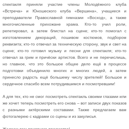
спектакля приняли участие члены Молодёжного клуба
«Встреча» и Юношеского клуба «Вершина», учащиеся и
преподаватели Православной гимназии «Восход», а также
многочисленные прихожане храма. Кто-то учил роли,
репетировал, а затем блистал на сцене; кто-то помогал с
изготовлением декораций, пошивом костюмов, подбором
реквизита; кто-то отвечал за техническую сторону, звук и свет на
сцене; кто-то готовил музыку и песни для спектакля; кто-то
отвечал за грим и причёски артистов. Всего и не перечислишь,
но главное, что это большое общее дело ещё в процессе
подготовки объединило многих и многих людей, а затем
принесло радость ещё большему числу зрителей! Большое и
сердечное спасибо всем потрудившимся и посмотревшим!
А для тех, кто не смог посмотреть спектакль своими глазами или
же хочет теперь посмотреть его снова – вот записи двух показов
с разными актёрскими составами. Также предлагаем вам
фотогалерею с кадрами со сцены и из закулисья.