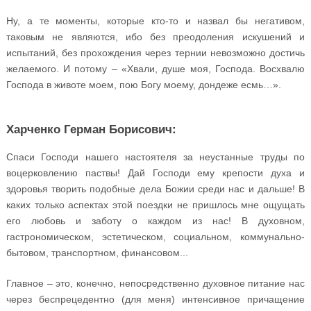
Ну, а те моменты, которые кто-то и назвал бы негативом,
таковым не являются, ибо без преодоления искушений и
испытаний, без прохождения через тернии невозможно достичь
желаемого. И потому – «Хвали, душе моя, Господа. Восхвалю
Господа в животе моем, пою Богу моему, дондеже есмь…».
Харченко Герман Борисович:
Спаси Господи нашего настоятеля за неустанные труды по
воцерковлению паствы! Дай Господи ему крепости духа и
здоровья творить подобные дела Божии среди нас и дальше! В
каких только аспектах этой поездки не пришлось мне ощущать
его любовь и заботу о каждом из нас! В духовном,
гастрономическом, эстетическом, социальном, коммунально-
бытовом, транспортном, финансовом...
Главное – это, конечно, непосредственно духовное питание нас
через беспрецедентно (для меня) интенсивное причащение