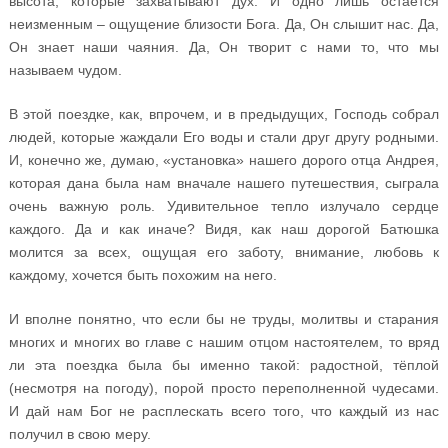
высота, которые захватывают дух. И одно лишь остаётся
неизменным – ощущение близости Бога. Да, Он слышит нас. Да,
Он знает наши чаяния. Да, Он творит с нами то, что мы
называем чудом.
В этой поездке, как, впрочем, и в предыдущих, Господь собрал
людей, которые жаждали Его воды и стали друг другу родными.
И, конечно же, думаю, «установка» нашего дорого отца Андрея,
которая дана была нам вначале нашего путешествия, сыграла
очень важную роль. Удивительное тепло излучало сердце
каждого. Да и как иначе? Видя, как наш дорогой Батюшка
молится за всех, ощущая его заботу, внимание, любовь к
каждому, хочется быть похожим на него.
И вполне понятно, что если бы не труды, молитвы и старания
многих и многих во главе с нашим отцом настоятелем, то вряд
ли эта поездка была бы именно такой: радостной, тёплой
(несмотря на погоду), порой просто переполненной чудесами.
И дай нам Бог не расплескать всего того, что каждый из нас
получил в свою меру.