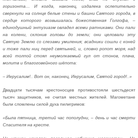
горизонта… И когда, наконец, издалека ослепительно
сверкнули на солнце белые стены и башни Святого города, в
сердце которого возвышалась божественная Голгофа, –
единодушный энтузиазм овладел всеми ратниками. Они пали
на колени, склонив головы до земли; они целовали эту
Святую Землю со слезами умиления; всадники сошли с коней
и тоже пали ниц перед святыней, и, словно ропот моря, над
всей толпой стоял неумолкаемый гул от стонов, плача,
молитв и благоговейного шёпота:
– Иерусалим!.. Вот он, наконец, Иерусалим, Святой город!..»
Двадцати тысячам крестоносцев противостояли шестьдесят
тысяч защитников, не считая местных жителей. Магометане
были сломлены силой духа пилигримов:
«Была пятница, третий час пополудни, – день и час смерти
Спасителя на кресте.