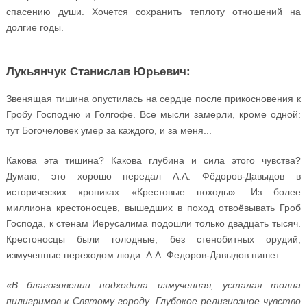
спасению души. Хочется сохранить теплоту отношений на
долгие годы.
Лукьянчук Станислав Юрьевич:
Звенящая тишина опустилась на сердце после прикосновения к
Гробу Господню и Голгофе. Все мысли замерли, кроме одной:
тут Богочеловек умер за каждого, и за меня...
Какова эта тишина? Какова глубина и сила этого чувства?
Думаю, это хорошо передал А.А. Фёдоров-Давыдов в
исторических хрониках «Крестовые походы». Из более
миллиона крестоносцев, вышедших в поход отвоёвывать Гроб
Господа, к стенам Иерусалима подошли только двадцать тысяч.
Крестоносцы были голодные, без стенобитных орудий,
измученные переходом люди. А.А. Федоров-Давыдов пишет:
«В благоговении подходила измученная, усталая толпа
пилигримов к Святому городу. Глубокое религиозное чувство