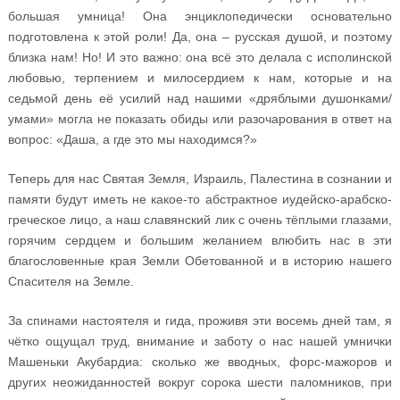
большая умница! Она энциклопедически основательно
подготовлена к этой роли! Да, она – русская душой, и поэтому
близка нам! Но! И это важно: она всё это делала с исполинской
любовью, терпением и милосердием к нам, которые и на
седьмой день её усилий над нашими «дряблыми душонками/
умами» могла не показать обиды или разочарования в ответ на
вопрос: «Даша, а где это мы находимся?»
Теперь для нас Святая Земля, Израиль, Палестина в сознании и
памяти будут иметь не какое-то абстрактное иудейско-арабско-
греческое лицо, а наш славянский лик с очень тёплыми глазами,
горячим сердцем и большим желанием влюбить нас в эти
благословенные края Земли Обетованной и в историю нашего
Спасителя на Земле.
За спинами настоятеля и гида, проживя эти восемь дней там, я
чётко ощущал труд, внимание и заботу о нас нашей умнички
Машеньки Акубардиа: сколько же вводных, форс-мажоров и
других неожиданностей вокруг сорока шести паломников, при