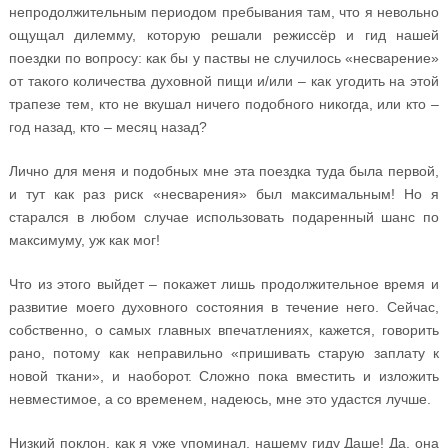
непродолжительным периодом пребывания там, что я невольно
ощущал дилемму, которую решали режиссёр и гид нашей
поездки по вопросу: как бы у паствы не случилось «несварение»
от такого количества духовной пищи и/или – как угодить на этой
трапезе тем, кто не вкушал ничего подобного никогда, или кто –
год назад, кто – месяц назад?
Лично для меня и подобных мне эта поездка туда была первой,
и тут как раз риск «несварения» был максимальным! Но я
старался в любом случае использовать подаренный шанс по
максимуму, уж как мог!
Что из этого выйдет – покажет лишь продолжительное время и
развитие моего духовного состояния в течение него. Сейчас,
собственно, о самых главных впечатлениях, кажется, говорить
рано, потому как неправильно «пришивать старую заплату к
новой ткани», и наоборот. Сложно пока вместить и изложить
невместимое, а со временем, надеюсь, мне это удастся лучше.
Низкий поклон, как я уже упоминал, нашему гиду Даше! Да, она