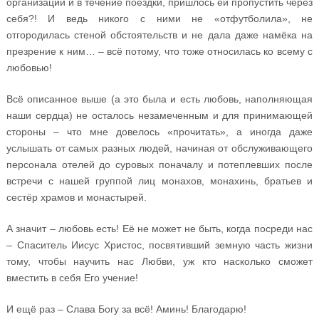
организации и в течение поездки, пришлось ей пропустить через
себя?! И ведь никого с ними не «отфутболила», не
отгородилась стеной обстоятельств и не дала даже намёка на
презрение к ним… – всё потому, что тоже относилась ко всему с
любовью!
Всё описанное выше (а это была и есть любовь, наполняющая
наши сердца) не осталось незамеченным и для принимающей
стороны – что мне довелось «прочитать», а иногда даже
услышать от самых разных людей, начиная от обслуживающего
персонала отелей до суровых поначалу и потеплевших после
встречи с нашей группой лиц монахов, монахинь, братьев и
сестёр храмов и монастырей.
А значит – любовь есть! Её не может не быть, когда посреди нас
– Спаситель Иисус Христос, посвятивший земную часть жизни
тому, чтобы научить нас Любви, уж кто насколько сможет
вместить в себя Его учение!
И ещё раз – Слава Богу за всё! Аминь! Благодарю!