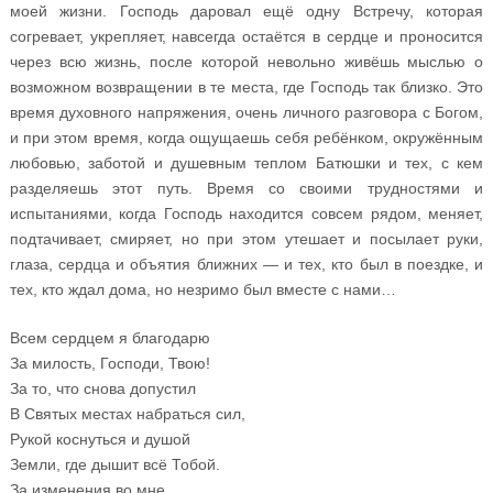
моей жизни. Господь даровал ещё одну Встречу, которая
согревает, укрепляет, навсегда остаётся в сердце и проносится
через всю жизнь, после которой невольно живёшь мыслью о
возможном возвращении в те места, где Господь так близко. Это
время духовного напряжения, очень личного разговора с Богом,
и при этом время, когда ощущаешь себя ребёнком, окружённым
любовью, заботой и душевным теплом Батюшки и тех, с кем
разделяешь этот путь. Время со своими трудностями и
испытаниями, когда Господь находится совсем рядом, меняет,
подтачивает, смиряет, но при этом утешает и посылает руки,
глаза, сердца и объятия ближних — и тех, кто был в поездке, и
тех, кто ждал дома, но незримо был вместе с нами…
Всем сердцем я благодарю
За милость, Господи, Твою!
За то, что снова допустил
В Святых местах набраться сил,
Рукой коснуться и душой
Земли, где дышит всё Тобой.
За изменения во мне