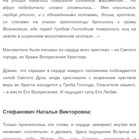
На улицах началось повальное избиение магометан… Но
вдруг победители словно опомнились… Меч опустился,
сердце утихло, и с обнажёнными головами, босые, кроткие,
со слезами на глазах крестоносцы бросились к храму
Вознесения, где перед Гробом Господним поверглись ниц на
землю в искреннем молитвенном экстазе…»
Магометане были изгнаны из сердца всех христиан – из Святого
города, из Храма Воскресения Христова.
Думаю, что сарацин в сердце каждого паломника побеждается
силой Святого Духа, когда христианин с искренним чувством
веры во Христа находится у Гроба Господа, Спасителя нашего,
– в месте Его Воскресения. И ощущает силу Его Любви.
Стефанович Наталья Викторовна:
Только произносишь эти слова, и сердце замирает, внутри всё
начинает «оголяться» и дрожать. Здесь ощущение Встречи не
покидает тебя. Рядом Он, наш Господь, милостивый и