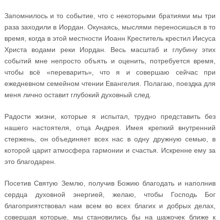
Запомнилось и то событие, что с некоторыми братиями мы три
раза заходили в Иордан. Окунаясь, мыслями переносишься в то
время, когда в этой местности Иоанн Креститель крестил Иисуса
Христа водами реки Иордан. Весь масштаб и глубину этих
событий мне непросто объять и оценить, потребуется время,
чтобы всё «переварить», что я и совершаю сейчас при
ежедневном семейном чтении Евангелия. Полагаю, поездка для
меня лично оставит глубокий духовный след.
Радости жизни, которые я испытал, трудно представить без
нашего настоятеля, отца Андрея. Имея крепкий внутренний
стержень, он объединяет всех нас в одну дружную семью, в
которой царит атмосфера гармонии и счастья. Искренне ему за
это благодарен.
Посетив Святую Землю, получив Божию благодать и наполнив
сердца духовной энергией, желаю, чтобы Господь Бог
благоприятствовал нам всем во всех благих и добрых делах,
совершая которые, мы становились бы на шажочек ближе к