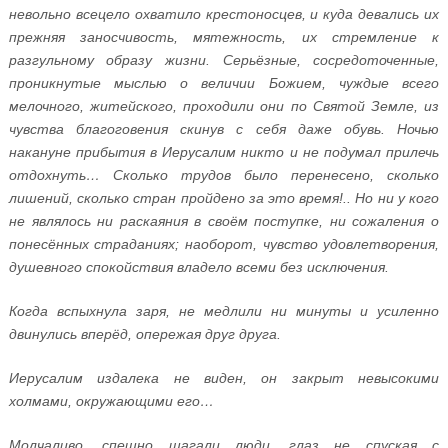
невольно всецело охватило крестоносцев, и куда девались их
прежняя заносчивость, мятежность, их стремление к
разгульному образу жизни. Серьёзные, сосредоточенные,
проникнутые мыслью о величии Божием, чуждые всего
мелочного, житейского, проходили они по Святой Земле, из
чувства благоговения скинув с себя даже обувь. Ночью
накануне прибытия в Иерусалим никто и не подумал прилечь
отдохнуть… Сколько трудов было перенесено, сколько
лишений, сколько стран пройдено за это время!.. Но ни у кого
не являлось ни раскаяния в своём поступке, ни сожаления о
понесённых страданиях; наоборот, чувство удовлетворения,
душевного спокойствия владело всеми без исключения.
Когда вспыхнула заря, не медлили ни минуты и усиленно
двинулись вперёд, опережая друг друга.
Иерусалим издалека не виден, он закрыт невысокими
холмами, окружающими его…
Молчаливо, спешно шагали люди, глаз не спуская с