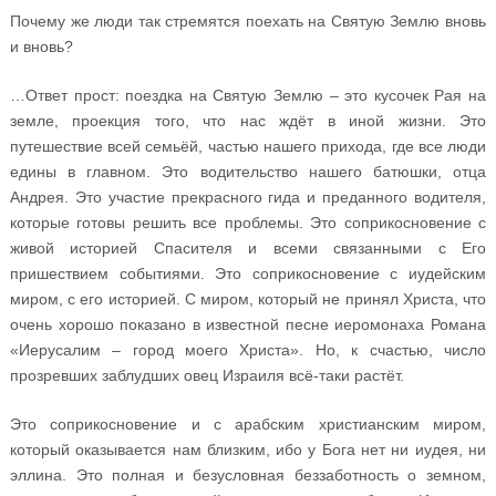
Почему же люди так стремятся поехать на Святую Землю вновь
и вновь?
…Ответ прост: поездка на Святую Землю – это кусочек Рая на
земле, проекция того, что нас ждёт в иной жизни. Это
путешествие всей семьёй, частью нашего прихода, где все люди
едины в главном. Это водительство нашего батюшки, отца
Андрея. Это участие прекрасного гида и преданного водителя,
которые готовы решить все проблемы. Это соприкосновение с
живой историей Спасителя и всеми связанными с Его
пришествием событиями. Это соприкосновение с иудейским
миром, с его историей. С миром, который не принял Христа, что
очень хорошо показано в известной песне иеромонаха Романа
«Иерусалим – город моего Христа». Но, к счастью, число
прозревших заблудших овец Израиля всё-таки растёт.
Это соприкосновение и с арабским христианским миром,
который оказывается нам близким, ибо у Бога нет ни иудея, ни
эллина. Это полная и безусловная беззаботность о земном,