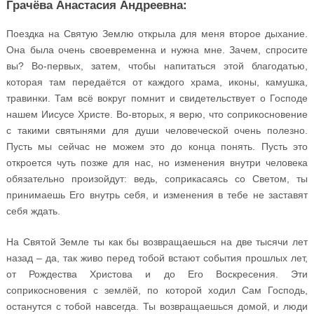
Грачёва Анастасия Андреевна:
Поездка на Святую Землю открыла для меня второе дыхание.
Она была очень своевременна и нужна мне. Зачем, спросите
вы? Во-первых, затем, чтобы напитаться этой благодатью,
которая там передаётся от каждого храма, иконы, камушка,
травинки. Там всё вокруг помнит и свидетельствует о Господе
нашем Иисусе Христе. Во-вторых, я верю, что соприкосновение
с такими святынями для души человеческой очень полезно.
Пусть мы сейчас не можем это до конца понять. Пусть это
откроется чуть позже для нас, но изменения внутри человека
обязательно произойдут: ведь, соприкасаясь со Светом, ты
принимаешь Его внутрь себя, и изменения в тебе не заставят
себя ждать.
На Святой Земле ты как бы возвращаешься на две тысячи лет
назад – да, так живо перед тобой встают события прошлых лет,
от Рождества Христова и до Его Воскресения. Эти
соприкосновения с землёй, по которой ходил Сам Господь,
останутся с тобой навсегда. Ты возвращаешься домой, и люди