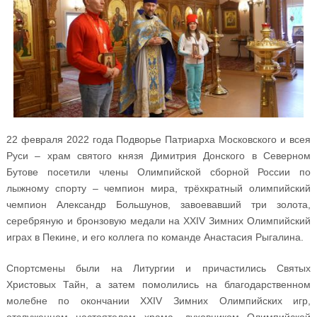
22 февраля 2022 года Подворье Патриарха Московского и всея
Руси – храм святого князя Димитрия Донского в Северном
Бутове посетили члены Олимпийской сборной России по
лыжному спорту – чемпион мира, трёхкратный олимпийский
чемпион Александр Большунов, завоевавший три золота,
серебряную и бронзовую медали на XXIV Зимних Олимпийский
играх в Пекине, и его коллега по команде Анастасия Рыгалина.
Спортсмены были на Литургии и причастились Святых
Христовых Тайн, а затем помолились на благодарственном
молебне по окончании XXIV Зимних Олимпийских игр,
отслуженном настоятелем храма, духовником Олимпийской