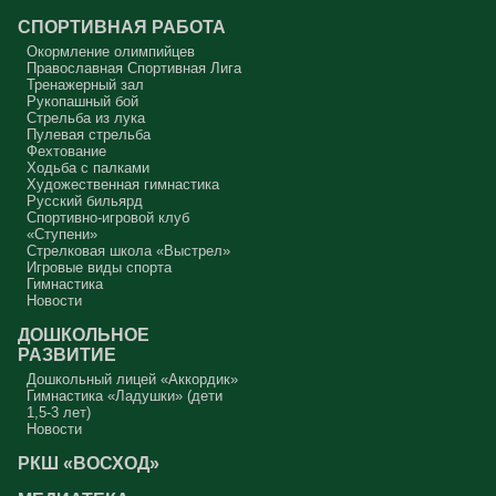
СПОРТИВНАЯ РАБОТА
Окормление олимпийцев
Православная Спортивная Лига
Тренажерный зал
Рукопашный бой
Стрельба из лука
Пулевая стрельба
Фехтование
Ходьба с палками
Художественная гимнастика
Русский бильярд
Спортивно-игровой клуб
«Ступени»
Стрелковая школа «Выстрел»
Игровые виды спорта
Гимнастика
Новости
ДОШКОЛЬНОЕ
РАЗВИТИЕ
Дошкольный лицей «Аккордик»
Гимнастика «Ладушки» (дети
1,5-3 лет)
Новости
РКШ «ВОСХОД»