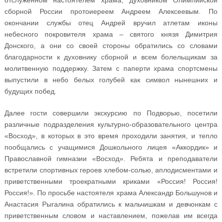
сборной России протоиереем Андреем Алексеевым. По
окончании службы отец Андрей вручил атлетам иконы
небесного покровителя храма – святого князя Димитрия
Донского, а они со своей стороны обратились со словами
благодарности к духовнику сборной и всем болельщикам за
молитвенную поддержку. Затем с паперти храма спортсмены
выпустили в небо белых голубей как символ нынешних и
будущих побед.
Далее гости совершили экскурсию по Подворью, посетили
различные подразделения культурно-образовательного центра
«Восход», в которых в это время проходили занятия, и тепло
пообщались с учащимися Дошкольного лицея «Аккордик» и
Православной гимназии «Восход». Ребята и преподаватели
встретили спортивных героев хлебом-солью, аплодисментами и
приветственными троекратными криками «Россия! Россия!
Россия!». По просьбе настоятеля храма Александр Большунов и
Анастасия Рыгалина обратились к мальчишкам и девчонкам с
приветственным словом и наставлением, пожелав им всегда