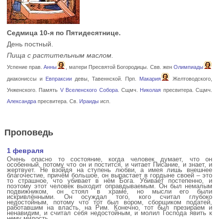
Седмица 10-я по Пятидесятнице.
День постный.
Пища с растительным маслом.
Успение прав.
Анны
, матери Пресвятой Богородицы. Свв. жен
Олимпиады
диакониссы и
Евпраксии
девы, Тавеннской. Прп.
Макария
Желтоводского,
Унженского. Память
V Вселенского Собора
. Сщмч.
Николая
пресвитера. Сщмч.
Александра
пресвитера. Св.
Ираиды
исп.
Проповедь
1 февраля
Очень опасно то состояние, когда человек думает, что он
особенный, потому что он и постится, и читает Писание, и знает, и
жертвует. Не взойдя на ступень любви, а имея лишь внешнее
благочестие, причём большое, он вырастает в гордыне своей – это
то страшное, что убивает в нём Бога. Убивает постепенно, и
поэтому этот человек выходит оправдываемым. Он был немалым
подвижником, он стоял в храме, но мысли его были
искривлёнными. Он осуждал того, кого считал глубоко
недостойным, потому что тот был вором, сборщиком податей,
работавшим на власть, на Рим. Конечно, тот был презираем и
ненавидим, и считал себя недостойным, и молил Господа явить к
нему милость.