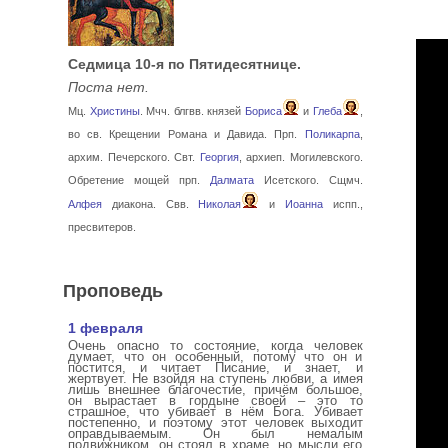
Седмица 10-я по Пятидесятнице.
Поста нет.
Мц.
Христины
. Мчч. блгвв. князей
Бориса
и
Глеба
,
во св. Крещении Романа и Давида. Прп.
Поликарпа
,
архим. Печерского. Свт.
Георгия
, архиеп. Могилевского.
Обретение мощей прп.
Далмата
Исетского. Сщмч.
Алфея
диакона. Свв.
Николая
и
Иоанна
испп.,
пресвитеров.
Проповедь
1 февраля
Очень опасно то состояние, когда человек
думает, что он особенный, потому что он и
постится, и читает Писание, и знает, и
жертвует. Не взойдя на ступень любви, а имея
лишь внешнее благочестие, причём большое,
он вырастает в гордыне своей – это то
страшное, что убивает в нём Бога. Убивает
постепенно, и поэтому этот человек выходит
оправдываемым. Он был немалым
подвижником, он стоял в храме, но мысли его