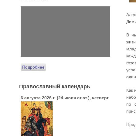
Алек
Дими
В н
жизн
млад
кажд
гото
Подробнее
успе
один
Православный календарь
Как 
небо
6 августа 2026 г. (24 июля ст.ст.), четверг.
по 
прис
Пред