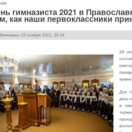
 здесь
ная
нь гимназиста 2021 в Православ
м, как наши первоклассники при
бликовано 23 ноября 2021, 20:44
28 ок
состо
ежего
празд
храма 
Для п
день 
в при
торже
прохо
воспи