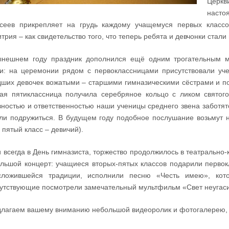
Церкв
насто
сеев прикрепляет на грудь каждому учащемуся первых классо
трия – как свидетельство того, что теперь ребята и девчонки стал
ынешнем году праздник дополнился ещё одним трогательным м
и: на церемонии рядом с первоклассницами присутствовали уче
ших девочек вожатыми – старшими гимназическими сёстрами и п
ая пятиклассница получила серебряное кольцо с ликом святого
вностью и ответственностью наши ученицы среднего звена заботят
ли подружиться. В будущем году подобное послушание возьмут н
 пятый класс – девичий).
и всегда в День гимназиста, торжество продолжилось в театральн
льшой концерт: учащиеся вторых-пятых классов подарили первок
сложившейся традиции, исполнили песню «Честь имею», кото
утствующие посмотрели замечательный мультфильм «Свет неугас
лагаем вашему вниманию небольшой видеоролик и фотогалерею,