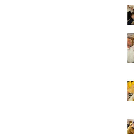
Вот с этим предлагается войти в сплошную
неделю. Ещё раз: сплошная неделя прошла,
потом две мясопустные, третья – Масленица,
прощённое воскресенье. С чем я приду?
В нас должно быть внимание к тому, что время
воздержания – это дни для приготовления не
только к Пасхе, а к Небесному Царству! Это
цель жизни. Я об этом забыл, я туда хочу, но я
забыл. И я серьёзно должен что-то делать,
хотя бы в дни поста. Чтобы сначала увидеть в
себе этого урода, а потом начать с ним борьбу.
Аминь.
Протоиерей Андрей Алексеев