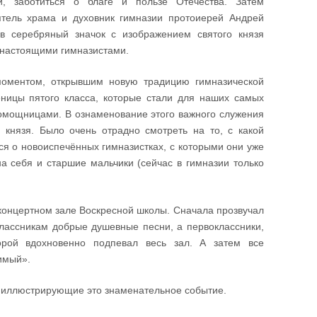
и, заботиться о благе и пользе Отечества. Затем
ятель храма и духовник гимназии протоиерей Андрей
в серебряный значок с изображением святого князя
и настоящими гимназистами.
оментом, открывшим новую традицию гимназической
ницы пятого класса, которые стали для наших самых
омощницами. В ознаменование этого важного служения
 князя. Было очень отрадно смотреть на то, с какой
ся о новоиспечённых гимназистках, с которыми они уже
а себя и старшие мальчики (сейчас в гимназии только
о-концертном зале Воскресной школы. Сначала прозвучал
лассникам добрые душевные песни, а первоклассники,
рой вдохновенно подпевал весь зал. А затем все
имый».
 иллюстрирующие это знаменательное событие.