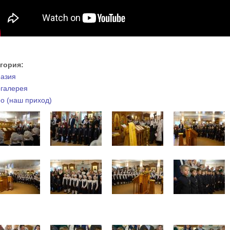
егория:
азия
галерея
о (наш приход)