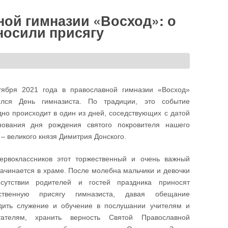
ной гимназии «Восход»: о
носили присягу
тября 2021 года в православной гимназии «Восход»
ялся День гимназиста. По традиции, это событие
дно происходит в один из дней, соседствующих с датой
нования дня рождения святого покровителя нашего
– великого князя Димитрия Донского.
ервоклассников этот торжественный и очень важный
начинается в храме. После молебна мальчики и девочки
сутствии родителей и гостей праздника приносят
ственную присягу гимназиста, давая обещание
дить служение и обучение в послушании учителям и
тателям, хранить верность Святой Православной