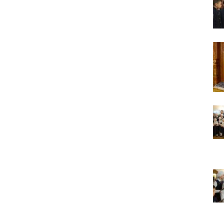
А мальчик молился о больной маме. Молился
искренне – и мама выздоравливает.
Два человека, сказано в евангельской притче,
вошли в церковь.
Мы с вниманием осеняем себя крестным
знамением? Что я делаю, налагая персты на
лоб? Я помню, что это – освящение ума. А я
его освящаю? Потом – на чрево, внутреннее
чувство, на правое и левое плечо – все свои
телесные силы. Я об этом задумываюсь или
нет? Так вошёл ли я в храм или нет? Я пришёл
и занял какое-то удобное для меня место.
Разве я не фарисей в этой ситуации? «Это моё
место, мне здесь хорошо, и я уж точно лучше
кого-то. Сейчас покопаюсь в памяти и вспомню,
кто хуже меня. А если я участвую в таинствах
– исповедуюсь, причащаюсь – то я вообще
святой. Если я пост соблюдаю, Евангелие
читаю, святых отцов – у меня всё хорошо, Бог
мне должен Царство Небесное, я его
заслужил. Я ведь почти всё время в храме, а
они?
Двое вошли в храм – фарисей и я, вор.
Я ворую время у себя и у кого-то ещё. Трачу
его не туда, на пустое. Совесть моя
заморожена, снегом запорошена, и я себе
нравлюсь, как Ваня из сказки «Морозко»:
«Какой я хороший! Милый!»
Сегодняшняя притча очень трудная. В ней
хочется увидеть кого-то другого, но не себя.