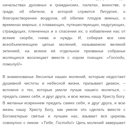
начальствах духовных и гражданских, палатах, воинстве, о
граде, об обители, в которой служится Литургия, о
благорастворении воздухов, об обилии плодов земных, о
временах мирных; о плавающих, путешествующих, недугующих,
страждущих, плененных и о спасении их; о избавлении нас от
всякие скорби, гнева и нужды. И, собирая все сею
всеобъемлеющею цепью молений, называемою великой
эктенией, на всякое её отдельное призванье собранье
молящихся восклицает вместе с хором поющих:
«Господи,
помилуй!»
В знаменованье бессилья наших молений, которым недостает
душевной чистоты и небесной жизни, призывает диакон, –
вспомня о тех, которые умели лучше нашего молиться, –
предать самих себя, и друг друга, и всю жизнь нашу Христу Богу.
В желаньи искреннем предать самих себя, и друг друга, и всю
жизнь нашу Христу Богу, как умели это сделать вместе с
Богоматерью святые и лучшие нас, взывает вся церковь
совокупно с ликом:
«Тебе, Господи!»
Цепь молений завершает