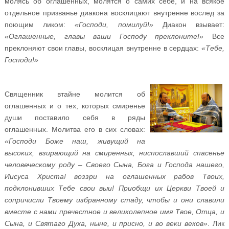
молясь об оглашенных, молятся о самих себе, и на всякое
отдельное призванье диакона восклицают внутренне вослед за
поющим ликом:
«Господи, помилуй!»
Диакон взывает:
«Оглашенные, главы ваши Господу преклоните!»
Все
преклоняют свои главы, восклицая внутренне в сердцах:
«Тебе,
Господи!»
Священник втайне молится об
оглашенных и о тех, которых смиренье
души поставило себя в ряды
оглашенных. Молитва его в сих словах:
«Господи Боже наш, живущий на
высоких, взирающий на смиренных, ниспославший спасенье
человеческому роду – Своего Сына, Бога и Господа нашего,
Иисуса Христа! воззри на оглашенных рабов Твоих,
подклонивших Тебе свои выи! Приобщи их Церкви Твоей и
сопричисли Твоему избранному стаду, чтобы и они славили
вместе с нами пречестное и великолепное имя Твое, Отца, и
Сына, и Святаго Духа, ныне, и присно, и во веки веков»
. Лик