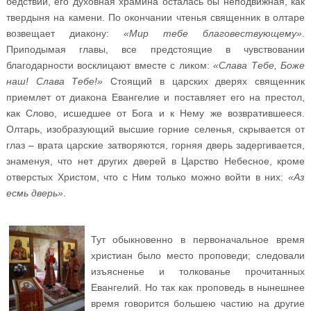
бедствий, его духовная храмина осталась бы неподвижная, как
твердыня на камени. По окончании чтенья священник в олтаре
возвещает диакону:
«Мир тебе благовествующему»
.
Приподымая главы, все предстоящие в чувствовании
благодарности восклицают вместе с ликом:
«Слава Тебе, Боже
наш! Слава Тебе!»
Стоящий в царских дверях священник
приемлет от диакона Евангелие и поставляет его на престол,
как Слово, исшедшее от Бога и к Нему же возвратившееся.
Олтарь, изобразующий высшие горние селенья, скрывается от
глаз – врата царские затворяются, горняя дверь задергивается,
знаменуя, что нет других дверей в Царство Небесное, кроме
отверстых Христом, что с Ним только можно войти в них:
«Аз
есмь дверь»
.
Тут обыкновенно в первоначальное время
христиан было место проповеди; следовали
изъясненье и толкованье прочитанных
Евангелий. Но так как проповедь в нынешнее
время говорится большею частию на другие