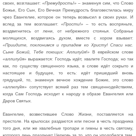
своих, возглашает:
«Премудрость!»
– знаменуя сим, что Слово
Божье, Его Сын, Его Вечная Премудрость благовестилась миру
чрез Евангелие, которое он теперь возвысил в своих руках. И
вслед за тем возглашает:
«Прости!»
– то есть воспряньте,
воздвигнитесь от лени, от небрежного стоянья. Собранье
молящихся, воздвигаясь духом, вместе с хором взывает:
«Приидите, поклонимся и припадем ко Христу! Спаси нас.
Сыне Божий, Тебе поющих: Аллилуйя!»
В еврейском слове
«аллилуйя»
выражается: Господь идёт, хвалите Господа; но так
как, по существу священного языка, в слове идёт сокрыто и
настоящее и будущее, то есть: идёт пришедший вновь
грядущий, то, знаменуя вечное хождение Божие, это слово
«аллилуйя» сопутствует всякий раз тем священнодействиям,
когда Сам Господь исходит к народу в образе Евангелия или
Даров Святых.
Евангелие, возвестившее Слово Жизни, поставляется на
престоле. На крылосах раздаются или песни в честь праздника
того дня, или же хвалебные тропари и гимны в честь святому,
которого день празднует Церковь за то, что он уподобился тем,