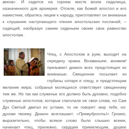
веков»
. И садится на горнем месте возле седалища,
назначенного для архиерея. Отселе, как Божий апостол и его
наместник, обратясь лицем к народу, приготовляет он вниманье
к слушанию наступающего чтения апостольских посланий, –
сидящий, изобразуя самим сиденьем своим свое равенство
апостолам.
Чтец, с Апостолом в руке, выходит на
середину храма. Воззваньем:
вонмем!
призывает диакон всех предстоящих ко
вниманью. Священник посылает из
глубины олтаря и чтецу, и предстоящим
желание мира; собранья молящихся ответствует священнику
тем же. Но так как служенье его должно быть духовно, подобно
служенью апостолов, которые глаголали не свои слова, но Сам
Дух Святый двигал их устами, то не говорят: мир тебе, но:
духови твоему. Диакон возглашает:
«Премудрость!»
Громко,
выразительно, чтобы всякое слово было слышно всеми,
начинает чтец, прилежно, сердцем приемлющим, душею