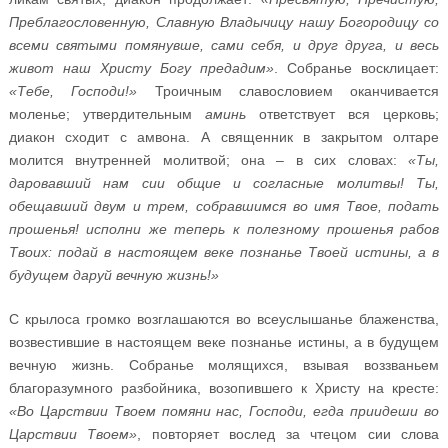
Преблагословенную, Славную Владычицу нашу Богородицу со
всеми святыми помянувше, сами себя, и друг друга, и весь
живот наш Христу Богу предадим»
. Собранье восклицает:
«Тебе, Господи!»
Троичным славословием оканчивается
моленье; утвердительным
аминь
ответствует вся церковь;
диакон сходит с амвона. А священник в закрытом олтаре
молится внутренней молитвой; она – в сих словах:
«Ты,
даровавший нам сии общие и согласные молитвы! Ты,
обещавший двум и трем, собравшимся во имя Твое, подать
прошенья! исполни же теперь к полезному прошенья рабов
Твоих: подай в настоящем веке познанье Твоей истины, а в
будущем даруй вечную жизнь!»
С крылоса громко возглашаются во всеуслышанье блаженства,
возвестившие в настоящем веке познанье истины, а в будущем
вечную жизнь. Собранье молящихся, взывая воззваньем
благоразумного разбойника, возопившего к Христу на кресте:
«Во Царствии Твоем помяни нас, Господи, егда приидеши во
Царствии Твоем»
, повторяет вослед за чтецом сии слова