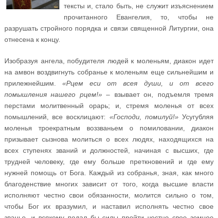
тексты и, стало быть, не служит изъяснением
прочитанного Евангелия, то, чтобы не
разрушать стройного порядка и связи священной Литургии, она
отнесена к концу.
Изобразуя ангела, побудителя людей к моленьям, диакон идет
на амвон воздвигнуть собранье к моленьям еще сильнейшим и
прилежнейшим.
«Рцем ecu от всея души, и от всего
помышления нашего рцем!»
– взывает он, подъемля тремя
перстами молитвенный орарь; и, стремя моленья от всех
помышлений, все восклицают:
«Господи, помилуй!»
Усугубляя
моленья троекратным воззваньем о помиловании, диакон
призывает сызнова молиться о всех людях, находящихся на
всех ступенях званий и должностей, начиная с высших, где
трудней человеку, где ему больше преткновений и где ему
нужней помощь от Бога. Каждый из собранья, зная, как много
благоденствие многих зависит от того, когда высшие власти
исполняют честно свои обязанности, молится сильно о том,
чтобы Бог их вразумил, и наставил исполнять честно свое
званье, и всякому подал бы силы пройти честно свое земное