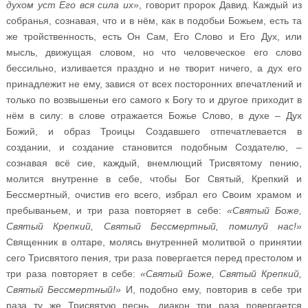
духом уст Его вся сила их»
, говорит пророк Давид. Каждый из
собранья, сознавая, что и в нём, как в подобьи Божьем, есть та
же тройственность, есть Он Сам, Его Слово и Его Дух, или
мысль, движущая словом, но что человеческое его слово
бессильно, изливается праздно и не творит ничего, а дух его
принадлежит не ему, завися от всех посторонних впечатлений и
только по возвышеньи его самого к Богу то и другое приходит в
нём в силу: в слове отражается Божье Слово, в духе – Дух
Божий, и образ Троицы Создавшего отпечатлевается в
создании, и создание становится подобным Создателю, –
сознавая всё сие, каждый, внемлющий Трисвятому пению,
молится внутренне в себе, чтобы Бог Святый, Крепкий и
Бессмертный, очистив его всего, избрал его Своим храмом и
пребываньем, и три раза повторяет в себе:
«Святый Боже,
Святый Крепкий, Святый Бессмертный, помилуй нас!»
Священник в олтаре, молясь внутренней молитвой о принятии
сего Трисвятого пения, три раза повергается перед престолом и
три раза повторяет в себе:
«Святый Боже, Святый Крепкий,
Святый Бессмертный!»
И, подобно ему, повторив в себе три
раза ту же Трисвятую песнь, диакон три раза повергается