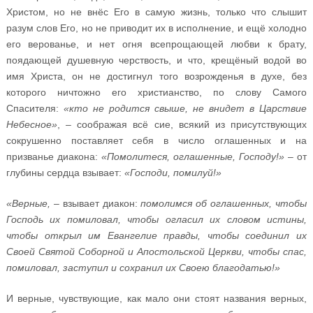
Христом, но не внёс Его в самую жизнь, только что слышит
разум слов Его, но не приводит их в исполнение, и ещё холодно
его верованье, и нет огня всепрощающей любви к брату,
поядающей душевную черствость, и что, крещёный водой во
имя Христа, он не достигнул того возрожденья в духе, без
которого ничтожно его христианство, по слову Самого
Спасителя:
«кто не родится свыше, не внидет в Царствие
Небесное»
, – соображая всё сие, всякий из присутствующих
сокрушенно поставляет себя в число оглашенных и на
призванье диакона:
«Помолитеся, оглашенные, Господу!»
– от
глубины сердца взывает:
«Господи, помилуй!»
«Верные,
– взывает диакон:
помолимся об оглашенных, чтобы
Господь их помиловал, чтобы огласил их словом истины,
чтобы открыл им Евангелие правды, чтобы соединил их
Своей Святой Соборной и Апостольской Церкви, чтобы спас,
помиловал, заступил и сохранил их Своею благодатью!»
И верные, чувствующие, как мало они стоят названия верных,