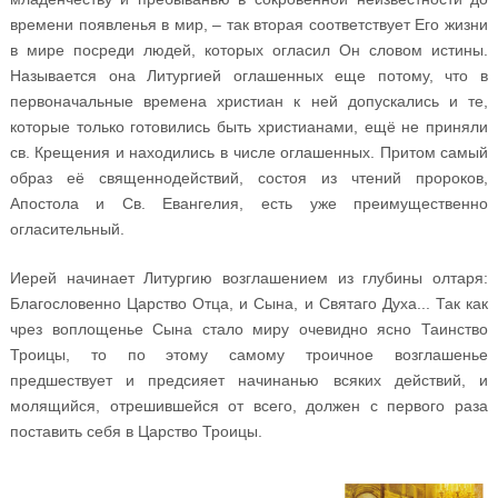
времени появленья в мир, – так вторая соответствует Его жизни
в мире посреди людей, которых огласил Он словом истины.
Называется она Литургией оглашенных еще потому, что в
первоначальные времена христиан к ней допускались и те,
которые только готовились быть христианами, ещё не приняли
св. Крещения и находились в числе оглашенных. Притом самый
образ её священнодействий, состоя из чтений пророков,
Апостола и Св. Евангелия, есть уже преимущественно
огласительный.
Иерей начинает Литургию возглашением из глубины олтаря:
Благословенно Царство Отца, и Сына, и Святаго Духа... Так как
чрез воплощенье Сына стало миру очевидно ясно Таинство
Троицы, то по этому самому троичное возглашенье
предшествует и предсияет начинанью всяких действий, и
молящийся, отрешившейся от всего, должен с первого раза
поставить себя в Царство Троицы.