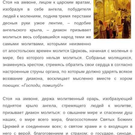
Стоя на амвоне, лицом к царским вратам,
изобразуя в себе ангела, побудителя
людей к молениям, подняв тремя перстами
десныя руки узкое лентие, – подобие
ангельского крыла, – диакон призывает
молиться весь собравшийся народ теми же
самыми молитвами, которыми неизменно
от апостольских времен молится Церковь, начиная с моленья о
мире, без которого нельзя молиться. Собранье молящихся,
знаменуясь крестом, стремясь обратить свои сердца в согласно
настроенные струны органа, по которым должно ударять всякое
воззвание диакона, восклицает мысленно вместе с хором
поющих:
«Господи, помилуй!»
Стоя на амвоне, держа молитвенный орарь, изобразующий
поднятое крыло ангела, стремящего людей к молитве,
призывает диакон молиться: о свышнем мире и спасении душ
наших, о мире всего мира, благосостоянии Святых Божиих
Церквей и соединении всех; о святом храме и о входящих в
него с верой, благоговением и страхом; о государе, синоде,