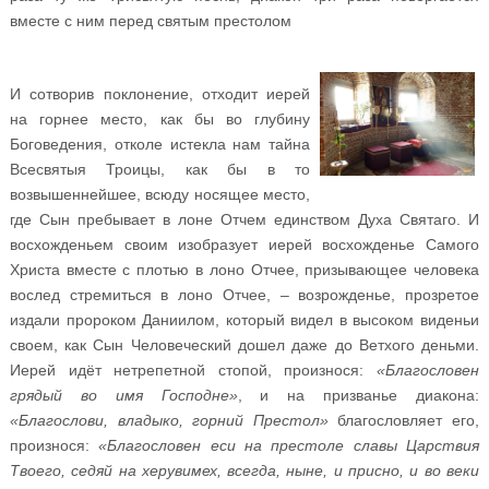
вместе с ним перед святым престолом
И сотворив поклонение, отходит иерей
на горнее место, как бы во глубину
Боговедения, отколе истекла нам тайна
Всесвятыя Троицы, как бы в то
возвышеннейшее, всюду носящее место,
где Сын пребывает в лоне Отчем единством Духа Святаго. И
восхожденьем своим изобразует иерей восхожденье Самого
Христа вместе с плотью в лоно Отчее, призывающее человека
вослед стремиться в лоно Отчее, – возрожденье, прозретое
издали пророком Даниилом, который видел в высоком виденьи
своем, как Сын Человеческий дошел даже до Ветхого деньми.
Иерей идёт нетрепетной стопой, произнося:
«Благословен
грядый во имя Господне»
, и на призванье диакона:
«Благослови, владыко, горний Престол»
благословляет его,
произнося:
«Благословен ecu на престоле славы Царствия
Твоего, седяй на херувимех, всегда, ныне, и присно, и во веки