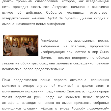
диакон троичным славословием, которое, как вседержащая
нить, проходит сквозь всю Литургию, начиная и оканчивая
всякое её действие. Собранье молящихся ответствует
утвердительным:
«Аминь: Буди! да будет!»
Диакон сходит с
амвона; начинается пенье антифонов.
Антифоны – противугласники, песни,
выбранные из псалмов, пророчески
изобразующие пришествие в мир Сына
Божия, – поются попеременно обоими
ликами на обоих крылосах; они заменили сокращенно прежние
псаломские, более продолжительные.
Пока продолжается пенье первого антифона, священник
молится в олтаре внутренней молитвой; а диакон стоит в
молитвенном положении пред иконою Спасителя, подняв орарь
тремя перстами руки. Когда же кончится пенье первого
антифона, восходит он снова на амвон призывать собранье
молящихся словами:
«Вновь и вновь Господу помолимся!»