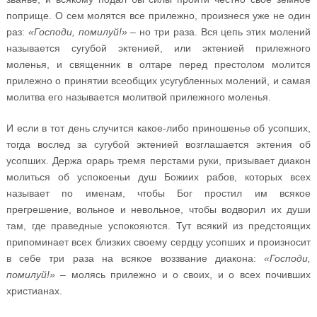
поприще. О сем молятся все прилежно, произнеся уже не один
раз:
«Господи, помилуй!»
– но три раза. Вся цепь этих молений
называется сугубой эктенией, или эктенией прилежного
моленья, и священник в олтаре перед престолом молится
прилежно о принятии всеобщих усугубленных молений, и самая
молитва его называется молитвой прилежного моленья.
И если в тот день случится какое-либо приношенье об усопших,
тогда вослед за сугубой эктенией возглашается эктения об
усопших. Держа орарь тремя перстами руки, призывает диакон
молиться об успокоеньи душ Божиих рабов, которых всех
называет по именам, чтобы Бог простил им всякое
прегрешение, вольное и невольное, чтобы водворил их души
там, где праведные успокояются. Тут всякий из предстоящих
припоминает всех близких своему сердцу усопших и произносит
в себе три раза на всякое воззвание диакона:
«Господи,
помилуй!»
– молясь прилежно и о своих, и о всех почивших
христианах.