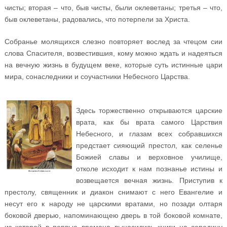
чисты; вторая – что, быв чисты, были оклеветаны; третья – что,
быв оклеветаны, радовались, что потерпели за Христа.
Собранье молящихся слезно повторяет вослед за чтецом сии
слова Спасителя, возвестившия, кому можно ждать и надеяться
на вечную жизнь в будущем веке, которые суть истинные цари
мира, сонаследники и соучастники Небесного Царства.
Здесь торжественно открываются царские
врата, как бы врата самого Царствия
Небесного, и глазам всех собравшихся
предстает сияющий престол, как селенье
Божией славы и верховное училище,
отколе исходит к нам познанье истины и
возвещается вечная жизнь. Приступив к
престолу, священник и диакон снимают с него Евангелие и
несут его к народу не царскими вратами, но позади олтаря
боковой дверью, напоминающею дверь в той боковой комнате,