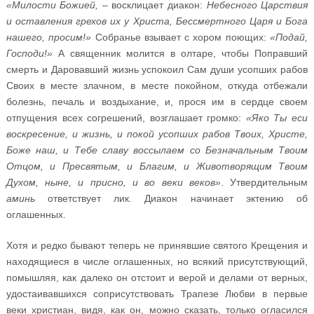
«Милости Божией,
– восклицает диакон:
Небесного Царствия
и оставления грехов их у Христа, Бессмертного Царя и Бога
нашего, просим!»
Собранье взывает с хором поющих:
«Подай,
Господи!»
А священник молится в олтаре, чтобы Поправший
смерть и Даровавший жизнь успокоил Сам души усопших рабов
Своих в месте злачном, в месте покойном, откуда отбежали
болезнь, печаль и воздыхание, и, прося им в сердце своем
отпущения всех согрешений, возглашает громко:
«Яко Ты ecu
воскресение, и жизнь, и покой усопших рабов Твоих, Христе,
Боже наш, и Тебе славу воссылаем со Безначальным Твоим
Отцом, и Пресвятым, и Благим, и Животворящим Твоим
Духом, ныне, и присно, и во веки веков»
. Утвердительным
аминь
ответствует лик. Диакон начинает эктению об
оглашенных.
Хотя и редко бывают теперь не принявшие святого Крещения и
находящиеся в числе оглашенных, но всякий присутствующий,
помышляя, как далеко он отстоит и верой и делами от верных,
удостаивавшихся соприсутствовать Трапезе Любви в первые
веки христиан, видя, как он, можно сказать, только огласился