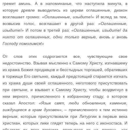
гремит
аминь
. А в напоминанье, что наступила минута, в
которую древле выводились из церкви оглашенные, диакон
возглашает громко:
«Оглашенные, изыдите!»
И вслед за тем,
возвысив голос, возглашает в другой раз:
«Оглашенные,
изыдите!»
И потом в третий раз:
«Оглашенные, изыдите! да
никто от оглашенных, одни только верные, вновь и вновь
Господу помолимся!»
От слов этих содрогаются все, чувствующие свое
недостоинство. Взывая мысленно к Самому Христу, изгнавшему
из храма Божия продавцов и бесстыдных торгашей, обративших
в торжище Его святыню, каждый предстоящий старается изгнать
из храма души своей оглашенного, неготового присутствовать
при святыне, и взывает к Самому Христу, чтобы воздвигнул в
нем верного, причисленного к избранному стаду, о котором
сказал Апостол:
«Язык свят, люди обновления, камение,
зиждущееся в храм духовен»
, – причисленного к тем истинно
верным, которые присутствовали при Литургии в первые века
христиан, которых лики глядят теперь на него с иконостаса. И
объемля их всех взорами, призывает их на помощь, как