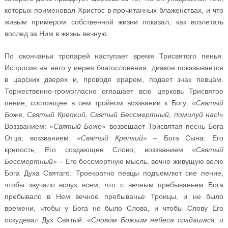
которых поименовал Христос в прочитанных блаженствах, и что
живым примером собственной жизни показал, как возлетать
вослед за Ним в жизнь вечную.
По окончаньи тропарей наступает время Трисвятого пенья.
Испросив на него у иерея благословения, диакон показывается
в царских дверях и, проводя орарем, подает знак певцам.
Торжественно-громогласно оглашает всю церковь Трисвятое
пение, состоящее в сем тройном воззвании к Богу:
«Святый
Боже, Святый Крепкий, Святый Бессмертный, помилуй нас!»
Воззванием:
«Святый Боже»
возвещает Трисвятая песнь Бога
Отца; воззванием:
«Святый Крепкий»
– Бога Сына: Его
крепость, Его создающее Слово; воззванием
«Святый
Бессмертный»
– Его бессмертную мысль, вечно живущую волю
Бога Духа Святаго. Троекратно певцы подъемлют сие пение,
чтобы звучало вслух всем, что с вечным пребываньем Бога
пребывало в Нем вечное пребыванье Троицы, и не было
времени, чтобы у Бога не было Слова, и чтобы Слову Его
оскудевал Дух Святый.
«Словом Божьим небеса создашася, и