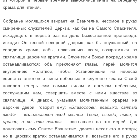
из которой в первые времена выносились книги на середину
храма для чтения.
Собранье молящихся взирает на Евангелие, несомое в руках
смиренных служителей Церкви, как бы на Самого Спасителя,
исходящего в первый раз на дело Божественной проповеди:
исходит Он тесной северной дверью, как бы неузнанный, на
середину храма, дабы, показавшись всем, возвратиться во
святилище царскими вратами. Служители Божьи посреди храма
останавливаются; оба преклоняют главы. Иерей молится
внутреннею молитвой, чтобы Установивший на небесах
воинства ангелов и чины небесные в служенье славы Своей
повелел теперь сим самым силам и ангелам небесным,
сослужащим нам, совершить вместе с ними вшествие во
святилище. А диакон, указывая молитвенным орарем на
царские двери, говорит ему:
«Благослови, владыко, святый
вход!»
–
«Благословен вход святых Твоих, всегда, ныне, и
присно, и во веки веков!»
– возглашает на это иерей. Дав
поцеловать ему Святое Евангелие, диакон несет его в олтарь;
но в царских вратах останавливается и, возвысив его в руках