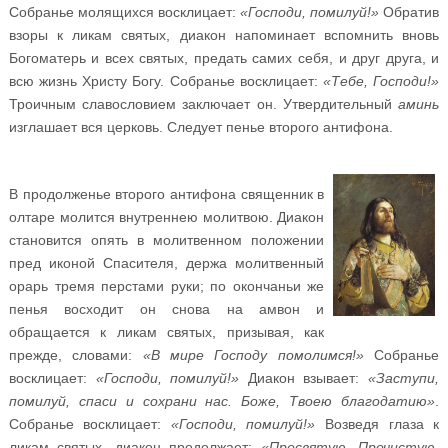
Собранье молящихся восклицает:
«Господи, помилуй!»
Обратив
взоры к ликам святых, диакон напоминает вспомнить вновь
Богоматерь и всех святых, предать самих себя, и друг друга, и
всю жизнь Христу Богу. Собранье восклицает:
«Тебе, Господи!»
Троичным славословием заключает он. Утвердительный
аминь
изглашает вся церковь. Следует пенье второго антифона.
В продолженье второго антифона священник в
олтаре молится внутреннею молитвою. Диакон
становится опять в молитвенном положении
пред иконой Спасителя, держа молитвенный
орарь тремя перстами руки; по окончаньи же
пенья восходит он снова на амвон и
обращается к ликам святых, призывая, как
прежде, словами:
«В мире Господу помолимся!»
Собранье
восклицает:
«Господи, помилуй!»
Диакон взывает:
«Заступи,
помилуй, спаси и сохрани нас. Боже, Твоею благодатию»
.
Собранье восклицает:
«Господи, помилуй!»
Возведя глаза к
ликам святых, диакон продолжает:
«Пресвятую, Пречистую,