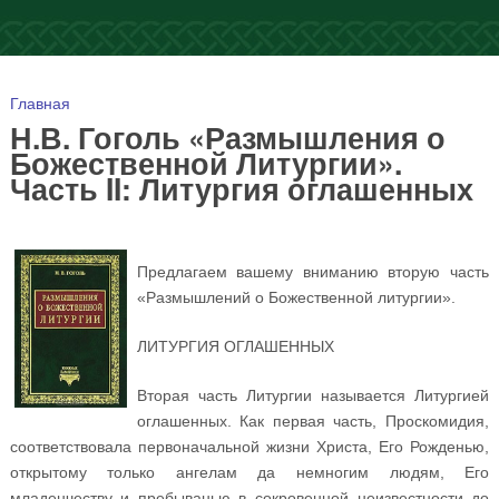
Вы здесь
Главная
Н.В. Гоголь «Размышления о
Божественной Литургии».
Часть II: Литургия оглашенных
Предлагаем вашему вниманию вторую часть
«Размышлений о Божественной литургии».
ЛИТУРГИЯ ОГЛАШЕННЫХ
Вторая часть Литургии называется Литургией
оглашенных. Как первая часть, Проскомидия,
соответствовала первоначальной жизни Христа, Его Рожденью,
открытому только ангелам да немногим людям, Его
младенчеству и пребыванью в сокровенной неизвестности до