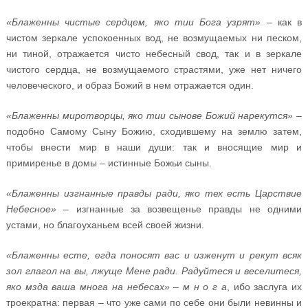
«Блаженны чистые сердцем, яко тии Бога узрят»
– как в
чистом зеркале успокоенных вод, не возмущаемых ни песком,
ни тиной, отражается чисто небесный свод, так и в зеркале
чистого сердца, не возмущаемого страстями, уже нет ничего
человеческого, и образ Божий в нем отражается один.
«Блаженны миротворцы, яко тии сынове Божий нарекутся»
–
подобно Самому Сыну Божию, сходившему на землю затем,
чтобы внести мир в наши души: так и вносящие мир и
примиренье в домы – истинные Божьи сыны.
«Блаженны изгнанные правды ради, яко тех есть Царствие
Небесное»
– изгнанные за возвещенье правды не одними
устами, но благоуханьем всей своей жизни.
«Блаженны есте, егда поносят вас и изженут и рекут всяк
зол глагол на вы, лжуще Мене ради. Радуйтеся и веселитеся,
яко мзда ваша многа на небесах»
–
м н о г а
, ибо заслуга их
троекратна: первая – что уже сами по себе они были невинны и