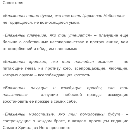
Спасителя:
«Блаженны нищие духом, яко тех есть Царствие Небесное»
–
не гордящиеся, не возносящиеся умом.
«Блаженны плачущие, яко тии утешатся»
– плачущие еще
больше о собственных несовершенствах и прегрешениях, чем
от оскорблений и обид, им наносимых.
«Блаженны кроткие, яко тии наследят землю»
– не
питающие гнева ни противу кого, всепрощающие, любящие,
которых оружие – всепобеждающая кротость.
«Блаженны алчущие и жаждущие правды, яко тии
насытятся»
– алчущие небесной правды, жаждущие
восстановить её прежде в самих себе.
«Блаженны милостивые, яко тии помилованы будут»
–
состраждущие о каждом брате, в каждом просящем видящие
Самого Христа, за Него просящего.