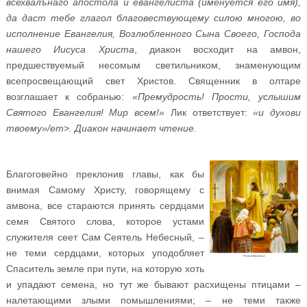
всехвалънаго апостола и евангелиста (именуется его имя),
да даст тебе глагол благовествующему силою многою, во
исполнение Евангелия, Возлюбленного Сына Своего, Господа
нашего Иисуса Христа
, диакон восходит на амвон,
предшествуемый несомым светильником, знаменующим
всепросвещающий свет Христов. Священник в олтаре
возглашает к собранью:
«Премудрость! Прости, услышим
Святого Евангелия! Мир всем!»
Лик ответствует:
«и духови
твоему»/em>. Диакон начинает чтение.
Благоговейно преклонив главы, как бы
внимая Самому Христу, говорящему с
амвона, все стараются принять сердцами
семя Святого слова, которое устами
служителя сеет Сам Сеятель Небесный, –
не теми сердцами, которых уподобляет
Спаситель земле при пути, на которую хоть
и упадают семена, но тут же бывают расхищены птицами –
налетающими злыми помышлениями; – не теми также