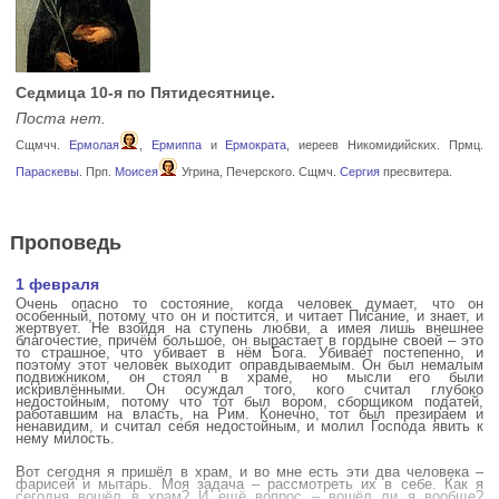
Седмица 10-я по Пятидесятнице.
Поста нет.
Сщмчч.
Ермолая
,
Ермиппа
и
Ермократа
, иереев Никомидийских. Прмц.
Параскевы
. Прп.
Моисея
Угрина, Печерского. Сщмч.
Сергия
пресвитера.
Проповедь
1 февраля
Очень опасно то состояние, когда человек думает, что он
особенный, потому что он и постится, и читает Писание, и знает, и
жертвует. Не взойдя на ступень любви, а имея лишь внешнее
благочестие, причём большое, он вырастает в гордыне своей – это
то страшное, что убивает в нём Бога. Убивает постепенно, и
поэтому этот человек выходит оправдываемым. Он был немалым
подвижником, он стоял в храме, но мысли его были
искривлёнными. Он осуждал того, кого считал глубоко
недостойным, потому что тот был вором, сборщиком податей,
работавшим на власть, на Рим. Конечно, тот был презираем и
ненавидим, и считал себя недостойным, и молил Господа явить к
нему милость.
Вот сегодня я пришёл в храм, и во мне есть эти два человека –
фарисей и мытарь. Моя задача – рассмотреть их в себе. Как я
сегодня вошёл в храм? И ещё вопрос – вошёл ли я вообще?