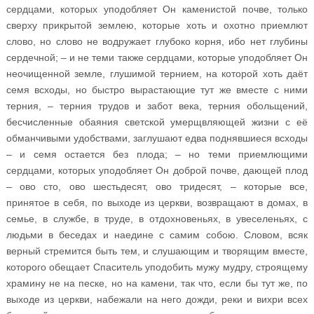
сердцами, которых уподобляет Он каменистой почве, только
сверху прикрытой землею, которые хоть и охотно приемлют
слово, но слово не водружает глубоко корня, ибо нет глубины
сердечной; – и не теми также сердцами, которые уподобляет Он
неочищенной земле, глушимой тернием, на которой хоть даёт
семя всходы, но быстро вырастающие тут же вместе с ними
терния, – терния трудов и забот века, терния обольщений,
бесчисленные обаяния светской умерщвляющей жизни с её
обманчивыми удобствами, заглушают едва поднявшиеся всходы
– и семя остается без плода; – но теми приемлющими
сердцами, которых уподобляет Он доброй почве, дающей плод
– ово сто, ово шестьдесят, ово тридесят, – которые все,
принятое в себя, по выходе из церкви, возвращают в домах, в
семье, в службе, в труде, в отдохновеньях, в увеселеньях, с
людьми в беседах и наедине с самим собою. Словом, всяк
верный стремится быть тем, и слушающим и творящим вместе,
которого обещает Спаситель уподобить мужу мудру, строящему
храмину не на песке, но на камени, так что, если бы тут же, по
выходе из церкви, набежали на него дожди, реки и вихри всех