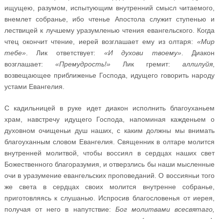
ищущею, разумом, испытующим внутренний смысл читаемого,
внемлет собранье, ибо чтенье Апостола служит ступенью и
лествицей к лучшему уразумленью чтения евангельского. Когда
чтец окончит чтение, иерей возглашает ему из олтаря:
«Мир
тебе»
. Лик ответствует:
«И духови твоему»
. Диакон
возглашает:
«Премудрость!»
Лик гремит:
аллилуйя
,
возвещающее приближенье Господа, идущего говорить народу
устами Евангелия.
С кадильницей в руке идет диакон исполнить благоуханьем
храм, навстречу идущего Господа, напоминая кажденьем о
духовном очищеньи душ наших, с каким должны мы внимать
благоуханным словом Евангелия. Священник в олтаре молится
внутренней молитвой, чтобы воссиял в сердцах наших свет
Божественного благоразумия, и отверзлись бы наши мысленные
очи в уразумение евангельских проповеданий. О воссияньи того
же света в сердцах своих молится внутренне собранье,
приготовляясь к слушанью. Испросив благословенья от иерея,
получая от него в напутствие:
Бог молитвами всесвятаго,