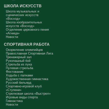
Это цель жизни. Я об этом забыл, я туда хочу, но я забыл. И я
серьёзно должен что-то делать, хотя бы в дни поста. Чтобы
ШКОЛА ИСКУССТВ
сначала увидеть в себе этого урода, а потом начать с ним борьбу.
Школа музыкальных и
Аминь.
сценических искусств
«Восход»
Протоиерей Андрей Алексеев
Школа изобразительных
искусств «Восход»
Отделение церковного пения
«Агница»
Новости
СПОРТИВНАЯ РАБОТА
Окормление олимпийцев
Православная Спортивная Лига
Тренажерный зал
Рукопашный бой
Стрельба из лука
Пулевая стрельба
Фехтование
Ходьба с палками
Художественная гимнастика
Русский бильярд
Спортивно-игровой клуб
«Ступени»
Стрелковая школа «Выстрел»
Игровые виды спорта
Гимнастика
Новости