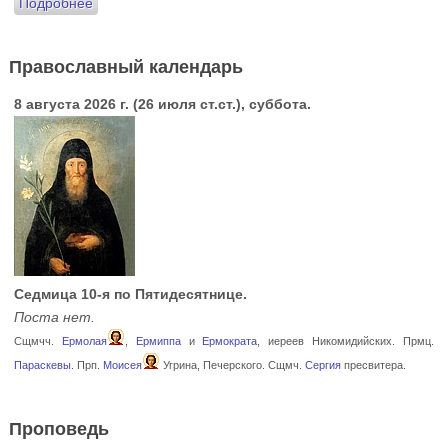
Подробнее
Православный календарь
8 августа 2026 г. (26 июля ст.ст.), суббота.
Седмица 10-я по Пятидесятнице.
Поста нет.
Сщмчч.
Ермолая
,
Ермиппа
и
Ермократа
, иереев Никомидийских. Прмц.
Параскевы
. Прп.
Моисея
Угрина, Печерского. Сщмч.
Сергия
пресвитера.
Проповедь