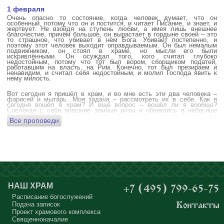
1 февраля
Очень опасно то состояние, когда человек думает, что он
особенный, потому что он и постится, и читает Писание, и знает, и
жертвует. Не взойдя на ступень любви, а имея лишь внешнее
благочестие, причём большое, он вырастает в гордыне своей – это
то страшное, что убивает в нём Бога. Убивает постепенно, и
поэтому этот человек выходит оправдываемым. Он был немалым
подвижником, он стоял в храме, но мысли его были
искривлёнными. Он осуждал того, кого считал глубоко
недостойным, потому что тот был вором, сборщиком податей,
работавшим на власть, на Рим. Конечно, тот был презираем и
ненавидим, и считал себя недостойным, и молил Господа явить к
нему милость.
Вот сегодня я пришёл в храм, и во мне есть эти два человека –
фарисей и мытарь. Моя задача – рассмотреть их в себе. Как я
сегодня вошёл в храм? И ещё вопрос – вошёл ли я вообще?
Совлекая с себя внешние земные ризы и облекаясь в небесные
одежды? Имеется в виду не только внешние, но и внутренние, то
Все проповеди
есть помыслы.
А вот почему в древних соборах у входа можно найти изображения
ангела с мечом? Это символика, предложение тебе, человек,
задуматься: ты отсекаешь сейчас этим мечом, конечно же
незримым, свои помыслы? Ты с ними борешься, вот сейчас, стоя в
храме? Где твои мысли? О чём ты думаешь? Где сокровище твоего
сердца?
Меня в своё время потрясла история, когда духовному человеку
Бог открыл помыслы людей, стоящих в храме, и он ужаснулся
НАШ ХРАМ
+7 (495) 799-65-75
тому, что никто из них не молится – ни один человек, кроме одного
мальчика. Мысли у людей о чём угодно: о работе, о молодой жене
Расписание богослужений
или возлюбленной, о детях, о долгах, о футбольном матче, о
Подача записок
Контакты
путешествиях, о скором отпуске, о билетах, о машине, об одежде, о
Проект храмового комплекса
том, что будет после службы, где я буду обедать, куда пойду, что
подарить, что подарят, что я посмотрю, что, может быть, почитаю...
Священноначалие
Где здесь место для Бога?