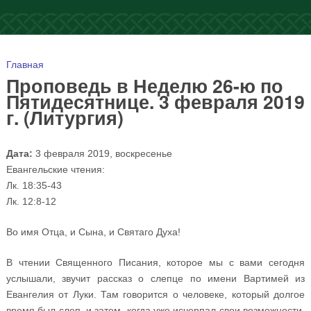
Вы здесь
Главная
Проповедь в Неделю 26-ю по
Пятидесятнице. 3 февраля 2019
г. (Литургия)
Дата:
3 февраля 2019, воскресенье
Евангельские чтения:
Лк. 18:35-43
Лк. 12:8-12
Во имя Отца, и Сына, и Святаго Духа!
В чтении Священного Писания, которое мы с вами сегодня
услышали, звучит рассказ о слепце по имени Вартимей из
Евангелия от Луки. Там говорится о человеке, который долгое
время был слеп, и затем, когда уже исчерпал свои возможности,