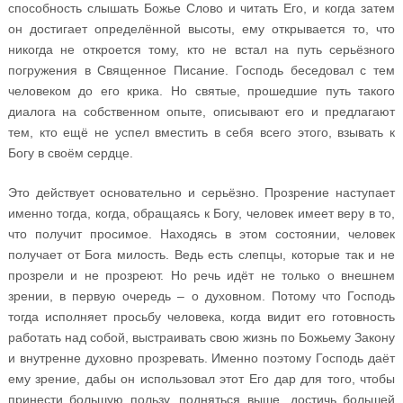
способность слышать Божье Слово и читать Его, и когда затем
он достигает определённой высоты, ему открывается то, что
никогда не откроется тому, кто не встал на путь серьёзного
погружения в Священное Писание. Господь беседовал с тем
человеком до его крика. Но святые, прошедшие путь такого
диалога на собственном опыте, описывают его и предлагают
тем, кто ещё не успел вместить в себя всего этого, взывать к
Богу в своём сердце.
Это действует основательно и серьёзно. Прозрение наступает
именно тогда, когда, обращаясь к Богу, человек имеет веру в то,
что получит просимое. Находясь в этом состоянии, человек
получает от Бога милость. Ведь есть слепцы, которые так и не
прозрели и не прозреют. Но речь идёт не только о внешнем
зрении, в первую очередь – о духовном. Потому что Господь
тогда исполняет просьбу человека, когда видит его готовность
работать над собой, выстраивать свою жизнь по Божьему Закону
и внутренне духовно прозревать. Именно поэтому Господь даёт
ему зрение, дабы он использовал этот Его дар для того, чтобы
принести большую пользу, подняться выше, достичь большей