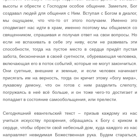
высоты и обрести с Господом особое общение. Заметьте, Бог
создавал людей для общения с Ним. Вступая с Богом в диалог,
мы ощущаем, что что-то от этого получаем. Именно это
сподвигает нас идти в храм, именно поэтому мы общаемся со
священником, спрашивая и получая ответ на свои вопросы. Но
если не вспахивать в себе эту ниву, если не развивать эти
способности, тогда на пустое место в сердце придёт пустая
забота, бесконечная в своей суетности, обуревающая человека,
включающая его в поток событий, которые не могут закончиться.
Они суетные, внешние и земные, и если человек начинает
присягать им на верность, тогда он кричит этому «богу мира»,
лукавому демону, что он готов с ним разделить слепоту,
погружаясь в неё всё больше, и он тоже чего-то достигает и
попадает в состояние самообольщения, или прелести.
Сегодняшний евангельский текст – призыв каждому из нас
учиться искусству прозрения, обращаясь к Богу с криком в
сердце, чтобы обрести свой небесный дом, куда каждого из нас
направляет невидимая Божественная рука. Будем стараться,