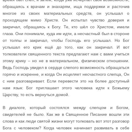
обращаясь к врачам и знахарям, ища поддержки и расточив
многое из своих материальных средств, он услышал о
проходящем мимо Христе. Он испытал чувство доверия и
закричал, обращаясь к Богу. Те, кто шёл со Христом, имели
глаза. Они понимали, куда им идти, а несчастный был в стороне
от толпы и закричал, чтобы Господь его услышал. Но Бог
услышал его крик ещё до того, как он закричал. И вот
толкователи священного текста предлагают нам с вами учиться
этому крику – но не в материальном, физическом отношении.
Ведь Господь увидел в сердце слепого возможность обращаться
горячо и искренне, и когда Он исцеляет несчастного слепца, Он
с ним разговаривает. Если перевести это на более доступный
нам язык: Бог приглашает этого человека идти к Божьему
Царству, то есть вернуться домой.
В диалоге, который состоялся между слепцом и Богом,
свидетелей не было. Как же в Священное Писание вошли эти
слова и как люди святой жизни могут толковать вот этот разговор
Бога с человеком? Когда человек начинает развивать в себе