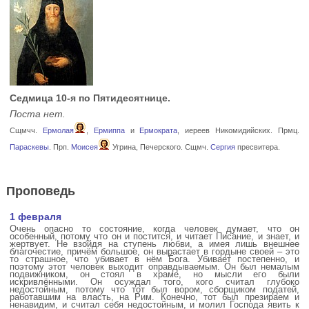
Седмица 10-я по Пятидесятнице.
Поста нет.
Сщмчч.
Ермолая
,
Ермиппа
и
Ермократа
, иереев Никомидийских. Прмц.
Параскевы
. Прп.
Моисея
Угрина, Печерского. Сщмч.
Сергия
пресвитера.
Проповедь
1 февраля
Очень опасно то состояние, когда человек думает, что он
особенный, потому что он и постится, и читает Писание, и знает, и
жертвует. Не взойдя на ступень любви, а имея лишь внешнее
благочестие, причём большое, он вырастает в гордыне своей – это
то страшное, что убивает в нём Бога. Убивает постепенно, и
поэтому этот человек выходит оправдываемым. Он был немалым
подвижником, он стоял в храме, но мысли его были
искривлёнными. Он осуждал того, кого считал глубоко
недостойным, потому что тот был вором, сборщиком податей,
работавшим на власть, на Рим. Конечно, тот был презираем и
ненавидим, и считал себя недостойным, и молил Господа явить к