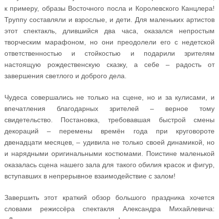
к примеру, образы Восточного посла и Королевского Канцлера!
Труппу составляли и взрослые, и дети. Для маленьких артистов
этот спектакль, длившийся два часа, оказался непростым
творческим марафоном, но они преодолели его с недетской
ответственностью и стойкостью и подарили зрителям
настоящую рождественскую сказку, а себе – радость от
завершения светлого и доброго дела.
Чудеса совершались не только на сцене, но и за кулисами, и
впечатления благодарных зрителей – верное тому
свидетельство. Постановка, требовавшая быстрой смены
декораций – перемены времён года при круговороте
двенадцати месяцев, – удивила не только своей динамикой, но
и нарядными оригинальными костюмами. Поистине маленькой
оказалась сцена нашего зала для такого обилия красок и фигур,
вступавших в непрерывное взаимодействие с залом!
Завершить этот краткий обзор большого праздника хочется
словами режиссёра спектакля Александра Михайлевича: