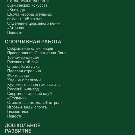
Школа музыкальных и
Аминь.
сценических искусств
«Восход»
Протоиерей Андрей Алексеев
Школа изобразительных
искусств «Восход»
Отделение церковного пения
«Агница»
Новости
СПОРТИВНАЯ РАБОТА
Окормление олимпийцев
Православная Спортивная Лига
Тренажерный зал
Рукопашный бой
Стрельба из лука
Пулевая стрельба
Фехтование
Ходьба с палками
Художественная гимнастика
Русский бильярд
Спортивно-игровой клуб
«Ступени»
Стрелковая школа «Выстрел»
Игровые виды спорта
Гимнастика
Новости
ДОШКОЛЬНОЕ
РАЗВИТИЕ