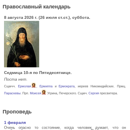
Православный календарь
8 августа 2026 г. (26 июля ст.ст.), суббота.
Седмица 10-я по Пятидесятнице.
Поста нет.
Сщмчч.
Ермолая
,
Ермиппа
и
Ермократа
, иереев Никомидийских. Прмц.
Параскевы
. Прп.
Моисея
Угрина, Печерского. Сщмч.
Сергия
пресвитера.
Проповедь
1 февраля
Очень опасно то состояние, когда человек думает, что он