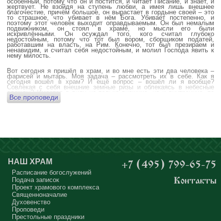
особенный, потому что он и постится, и читает Писание, и знает, и
жертвует. Не взойдя на ступень любви, а имея лишь внешнее
благочестие, причём большое, он вырастает в гордыне своей – это
то страшное, что убивает в нём Бога. Убивает постепенно, и
поэтому этот человек выходит оправдываемым. Он был немалым
подвижником, он стоял в храме, но мысли его были
искривлёнными. Он осуждал того, кого считал глубоко
недостойным, потому что тот был вором, сборщиком податей,
работавшим на власть, на Рим. Конечно, тот был презираем и
ненавидим, и считал себя недостойным, и молил Господа явить к
нему милость.
Вот сегодня я пришёл в храм, и во мне есть эти два человека –
фарисей и мытарь. Моя задача – рассмотреть их в себе. Как я
сегодня вошёл в храм? И ещё вопрос – вошёл ли я вообще?
Совлекая с себя внешние земные ризы и облекаясь в небесные
одежды? Имеется в виду не только внешние, но и внутренние, то
Все проповеди
есть помыслы.
А вот почему в древних соборах у входа можно найти изображения
ангела с мечом? Это символика, предложение тебе, человек,
задуматься: ты отсекаешь сейчас этим мечом, конечно же
незримым, свои помыслы? Ты с ними борешься, вот сейчас, стоя в
храме? Где твои мысли? О чём ты думаешь? Где сокровище твоего
сердца?
Меня в своё время потрясла история, когда духовному человеку
Бог открыл помыслы людей, стоящих в храме, и он ужаснулся
НАШ ХРАМ
+7 (495) 799-65-75
тому, что никто из них не молится – ни один человек, кроме одного
мальчика. Мысли у людей о чём угодно: о работе, о молодой жене
Расписание богослужений
или возлюбленной, о детях, о долгах, о футбольном матче, о
Подача записок
Контакты
путешествиях, о скором отпуске, о билетах, о машине, об одежде, о
Проект храмового комплекса
том, что будет после службы, где я буду обедать, куда пойду, что
подарить, что подарят, что я посмотрю, что, может быть, почитаю...
Священноначалие
Где здесь место для Бога?
Духовенство
Проповеди
А мальчик молился о больной маме. Молился искренне – и мама
Престольные праздники
выздоравливает.