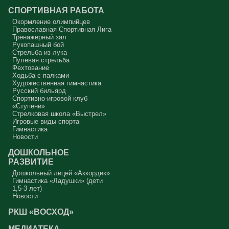
СПОРТИВНАЯ РАБОТА
Окормление олимпийцев
Православная Спортивная Лига
Тренажерный зал
Рукопашный бой
Стрельба из лука
Пулевая стрельба
Фехтование
Ходьба с палками
Художественная гимнастика
Русский бильярд
Спортивно-игровой клуб
«Ступени»
Стрелковая школа «Выстрел»
Игровые виды спорта
Гимнастика
Новости
ДОШКОЛЬНОЕ
РАЗВИТИЕ
Дошкольный лицей «Аккордик»
Гимнастика «Ладушки» (дети
1,5-3 лет)
Новости
РКШ «ВОСХОД»
МЕДИАТЕКА