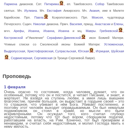
Пармена
диаконов. Свт.
Питирима
, еп. Тамбовского.
Собор
Тамбовских
святых. Мч.
Иулиана
. Мч.
Евстафия
Анкирского. Мч.
Акакия
, иже в Милете
Карийском. Прп.
Павла
Ксиропотамского. Прп.
Моисея
, чудотворца
Печерского. Сщмч.
Николая
диакона. Прмч.
Василия
, прмцц.
Анастасии
и
Елены
,
мчч.
Арефы
,
Иоанна
,
Иоанна
,
Иоанна
и мц.
Мавры
.
Гребневской
,
Костромской
и"Умиление"
Серафимо-Дивеевской
икон Божией Матери.
Чтимые списки со Смоленской иконы Божией Матери:
Устюженская
,
Выдропусская
,
Христофоровская
,
Супрасльская
,
Югская
,
Игрицкая
,
Шуйская
,
Седмиезерная
,
Сергиевская
(в Троице-Сергиевой Лавре).
Проповедь
1 февраля
Очень опасно то состояние, когда человек думает, что он
особенный, потому что он и постится, и читает Писание, и знает, и
жертвует. Не взойдя на ступень любви, а имея лишь внешнее
благочестие, причём большое, он вырастает в гордыне своей – это
то страшное, что убивает в нём Бога. Убивает постепенно, и
поэтому этот человек выходит оправдываемым. Он был немалым
подвижником, он стоял в храме, но мысли его были
искривлёнными. Он осуждал того, кого считал глубоко
недостойным, потому что тот был вором, сборщиком податей,
работавшим на власть, на Рим. Конечно, тот был презираем и
ненавидим, и считал себя недостойным, и молил Господа явить к
нему милость.