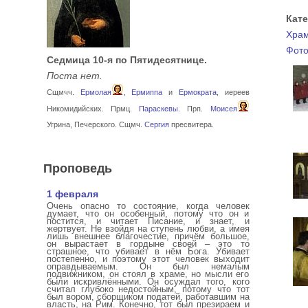
Кат
Хра
Фото
Седмица 10-я по Пятидесятнице.
Поста нет.
Сщмчч.
Ермолая
,
Ермиппа
и
Ермократа
, иереев
Никомидийских. Прмц.
Параскевы
. Прп.
Моисея
Угрина, Печерского. Сщмч.
Сергия
пресвитера.
Проповедь
1 февраля
Очень опасно то состояние, когда человек
думает, что он особенный, потому что он и
постится, и читает Писание, и знает, и
жертвует. Не взойдя на ступень любви, а имея
лишь внешнее благочестие, причём большое,
он вырастает в гордыне своей – это то
страшное, что убивает в нём Бога. Убивает
постепенно, и поэтому этот человек выходит
оправдываемым. Он был немалым
подвижником, он стоял в храме, но мысли его
были искривлёнными. Он осуждал того, кого
считал глубоко недостойным, потому что тот
был вором, сборщиком податей, работавшим на
власть, на Рим. Конечно, тот был презираем и