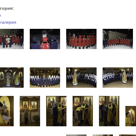
егория:
м
галерея