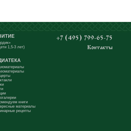
ВИТИЕ
+7 (495) 799-65-75
ордик»
ети 1,5-3 лет)
Контакты
ДИАТЕКА
иоматериалы
еоматериалы
церты
ктакли
ки
ги
ции
огалереи
омендуем книги
ересные материалы
инарные рецепты