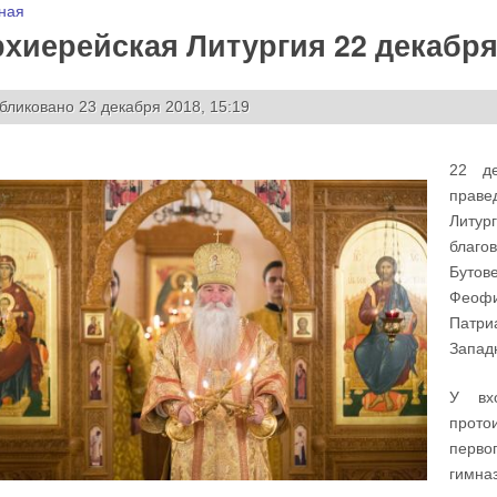
 здесь
ная
хиерейская Литургия 22 декабря
бликовано 23 декабря 2018, 15:19
22 де
праве
Литу
благо
Буто
Феофи
Патри
Запад
У вх
прото
перво
гимна