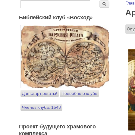
Форма поиска
Вы
Глав
Поиск
Ар
Библейский клуб «Восход»
Опу
Дан старт регаты!
Подробно о клубе
Членов клуба: 1643
Проект будущего храмового
комплекса