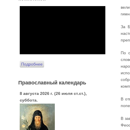
вели
гимн
За Б
наст
преп
По о
слов
Подробнее
наро
испо
соб
Православный календарь
комп
8 августа 2026 г. (26 июля ст.ст.),
В от
суббота.
попе
В за
Феоф