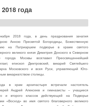
 2018 года
кабря 2018 года, в день празднования зачатия
дною Анною Пресвятой Богородицы, Божественную
ргию на Патриаршем подворье в храме святого
верного великого князя Димитрия Донского в Северном
ве города Москвы возглавил Преосвященнейший
лакт, епископ Дмитровский, викарий Святейшего
арха Московского и всея Руси, управляющий Юго-
ным викариатством столицы.
ода в храм архипастыря встречали настоятель
иерей Андрей Алексеев и гимназисты – учащиеся
го и второго классов действующей на Подворье
зии «Восход» во имя святого благоверного великого