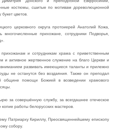
 Димитрия Донского и преподобной Евфросинии,
енные костюмы, сшитые по мотивам дореволюционной
 букет цветов.
цкого церковного округа протоиерей Анатолий Кожа,
ь многочисленные прихожане, сотрудники Подворья,
д».
 прихожанам и сотрудникам храма с приветственным
м и активное жертвенное служение на благо Церкви и
о вниманием развивать имеющиеся таланты и прилежно
руды не останутся без воздаяния. Также он преподал
ей общине помощи Божией в возведении храмового
есяцы.
ырю за совершённую службу, за всегдашнее отеческое
е копие работы белорусских мастеров.
ему Патриарху Кириллу, Преосвященнейшему епископу
ому собору.