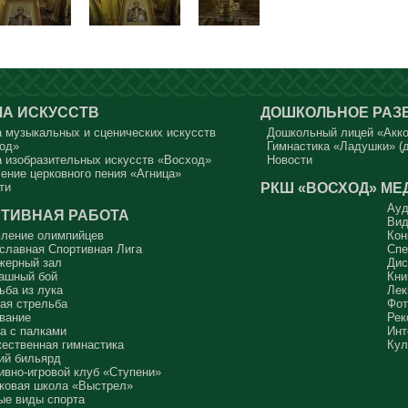
А ИСКУССТВ
ДОШКОЛЬНОЕ РАЗ
 музыкальных и сценических искусств
Дошкольный лицей «Акк
од»
Гимнастика «Ладушки» (д
 изобразительных искусств «Восход»
Новости
ение церковного пения «Агница»
РКШ «ВОСХОД»
МЕ
ти
Ауд
ТИВНАЯ РАБОТА
Вид
ление олимпийцев
Кон
славная Спортивная Лига
Спе
жерный зал
Дис
ашный бой
Кни
ьба из лука
Лек
ая стрельба
Фот
вание
Рек
а с палками
Инт
ественная гимнастика
Кул
ий бильярд
ивно-игровой клуб «Ступени»
ковая школа «Выстрел»
ые виды спорта