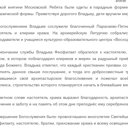
князя
кой княгини Московской. Ребята были одеты в парадные форм
азической формы. Приветствуя дорогого Владыку, дети вручили ему
огослужением Владыке сослужили благочинный Параскево-Пятни
оятель и клирики храма. На архиерейскую Литургию собралис
одаватели и учащиеся культурно-образовательного центра «Восхо
кончании службы Владыка Феофилакт обратился к настоятелю,
ом, в котором поблагодарил клириков и мирян за радушный приё
да Божиего. Владыка отметил, что каждый христианин призван с
лнять данное свыше послушание, и тогда его добросовестные т
равшимся своё архипастырское благословение и пожелал вс
лекса, строительство которого планируется начать в ближайшие м
ветном слове настоятель храма выразил благодарность архипаст
чение и заботу и на память об этом дне преподнёс ему серебряно
вершение Богослужения было провозглашено многолетие Святейш
илакту, настоятелю, братии, прихожанам храма и всему освященн