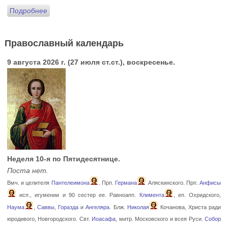
Подробнее
Православный календарь
9 августа 2026 г. (27 июля ст.ст.), воскресенье.
Неделя 10-я по Пятидесятнице.
Поста нет.
Вмч. и целителя
Пантелеимона
. Прп.
Германа
Аляскинского. Прп.
Анфисы
исп., игумении и 90 сестер ее. Равноапп.
Климента
, еп. Охридского,
Наума
,
Саввы
,
Горазда
и
Ангеляра
. Блж.
Николая
Кочанова, Христа ради
юродивого, Новгородского. Свт.
Иоасафа
, митр. Московского и всея Руси.
Собор