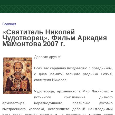
Вы здесь
Главная
«Святитель Николай
Чудотворец». Фильм Аркадия
Мамонтова 2007 г.
Дорогие друзья!
Всех вас сердечно поздравляю с праздником,
с днём памяти великого угодника Божия,
святителя Николая
Чудотворца, архиепископа Мир Ликийских –
истинного христианина, дивного
архипастыря, неравнодушного, правильно духовно
выстроенного человека, оставившего добрый неизгладимый
след своей земной жизнью и на протяжении многих веков