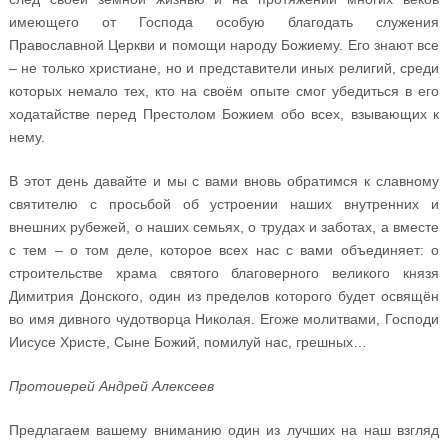
имеющего от Господа особую благодать служения
Православной Церкви и помощи народу Божиему. Его знают все
– не только христиане, но и представители иных религий, среди
которых немало тех, кто на своём опыте смог убедиться в его
ходатайстве перед Престолом Божием обо всех, взывающих к
нему.
В этот день давайте и мы с вами вновь обратимся к славному
святителю с просьбой об устроении наших внутренних и
внешних рубежей, о наших семьях, о трудах и заботах, а вместе
с тем – о том деле, которое всех нас с вами объединяет: о
строительстве храма святого благоверного великого князя
Димитрия Донского, один из пределов которого будет освящён
во имя дивного чудотворца Николая. Егоже молитвами, Господи
Иисусе Христе, Сыне Божий, помилуй нас, грешных…
Протоиерей Андрей Алексеев
Предлагаем вашему вниманию один из лучших на наш взгляд