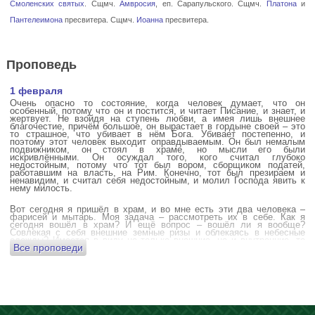
Смоленских святых
. Сщмч.
Амвросия
, еп. Сарапульского. Сщмч.
Платона
и
Пантелеимона
пресвитера. Сщмч.
Иоанна
пресвитера.
Проповедь
1 февраля
Очень опасно то состояние, когда человек думает, что он
особенный, потому что он и постится, и читает Писание, и знает, и
жертвует. Не взойдя на ступень любви, а имея лишь внешнее
благочестие, причём большое, он вырастает в гордыне своей – это
то страшное, что убивает в нём Бога. Убивает постепенно, и
поэтому этот человек выходит оправдываемым. Он был немалым
подвижником, он стоял в храме, но мысли его были
искривлёнными. Он осуждал того, кого считал глубоко
недостойным, потому что тот был вором, сборщиком податей,
работавшим на власть, на Рим. Конечно, тот был презираем и
ненавидим, и считал себя недостойным, и молил Господа явить к
нему милость.
Вот сегодня я пришёл в храм, и во мне есть эти два человека –
фарисей и мытарь. Моя задача – рассмотреть их в себе. Как я
сегодня вошёл в храм? И ещё вопрос – вошёл ли я вообще?
Совлекая с себя внешние земные ризы и облекаясь в небесные
одежды? Имеется в виду не только внешние, но и внутренние, то
Все проповеди
есть помыслы.
А вот почему в древних соборах у входа можно найти изображения
ангела с мечом? Это символика, предложение тебе, человек,
задуматься: ты отсекаешь сейчас этим мечом, конечно же
незримым, свои помыслы? Ты с ними борешься, вот сейчас, стоя в
храме? Где твои мысли? О чём ты думаешь? Где сокровище твоего
сердца?