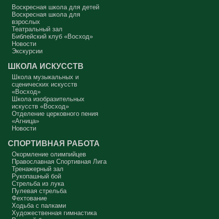
другого, но не себя.
Воскресная школа для детей
Воскресная школа для
Вот с этим предлагается войти в сплошную неделю. Ещё раз:
взрослых
сплошная неделя прошла, потом две мясопустные, третья –
Театральный зал
Масленица, прощённое воскресенье. С чем я приду?
Библейский клуб «Восход»
Новости
В нас должно быть внимание к тому, что время воздержания – это
дни для приготовления не только к Пасхе, а к Небесному Царству!
Экскурсии
Это цель жизни. Я об этом забыл, я туда хочу, но я забыл. И я
серьёзно должен что-то делать, хотя бы в дни поста. Чтобы
ШКОЛА ИСКУССТВ
сначала увидеть в себе этого урода, а потом начать с ним борьбу.
Школа музыкальных и
Аминь.
сценических искусств
«Восход»
Протоиерей Андрей Алексеев
Школа изобразительных
искусств «Восход»
Отделение церковного пения
«Агница»
Новости
СПОРТИВНАЯ РАБОТА
Окормление олимпийцев
Православная Спортивная Лига
Тренажерный зал
Рукопашный бой
Стрельба из лука
Пулевая стрельба
Фехтование
Ходьба с палками
Художественная гимнастика