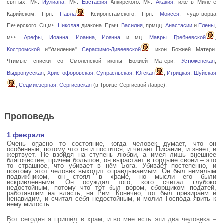
святых. Мч.
Иулиана
. Мч.
Евстафия
Анкирского. Мч.
Акакия
, иже в Милете
Карийском. Прп.
Павла
Ксиропотамского. Прп.
Моисея
, чудотворца
Печерского. Сщмч.
Николая
диакона. Прмч.
Василия
, прмцц.
Анастасии
и
Елены
,
мчч.
Арефы
,
Иоанна
,
Иоанна
,
Иоанна
и мц.
Мавры
.
Гребневской
,
Костромской
и"Умиление"
Серафимо-Дивеевской
икон Божией Матери.
Чтимые списки со Смоленской иконы Божией Матери:
Устюженская
,
Выдропусская
,
Христофоровская
,
Супрасльская
,
Югская
,
Игрицкая
,
Шуйская
,
Седмиезерная
,
Сергиевская
(в Троице-Сергиевой Лавре).
Проповедь
1 февраля
Очень опасно то состояние, когда человек думает, что он
особенный, потому что он и постится, и читает Писание, и знает, и
жертвует. Не взойдя на ступень любви, а имея лишь внешнее
благочестие, причём большое, он вырастает в гордыне своей – это
то страшное, что убивает в нём Бога. Убивает постепенно, и
поэтому этот человек выходит оправдываемым. Он был немалым
подвижником, он стоял в храме, но мысли его были
искривлёнными. Он осуждал того, кого считал глубоко
недостойным, потому что тот был вором, сборщиком податей,
работавшим на власть, на Рим. Конечно, тот был презираем и
ненавидим, и считал себя недостойным, и молил Господа явить к
нему милость.
Вот сегодня я пришёл в храм, и во мне есть эти два человека –