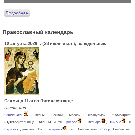
Подробнее
Православный календарь
10 августа 2026 г. (28 июля ст.ст.), понедельник.
Седмица 11-я по Пятидесятнице.
Поста нет.
Смоленской
иконы Божией Матери, именуемой "Одигитрия"
(Путеводительница). Апп. от 70-ти
Прохора
,
Никанора
,
Тимона
и
Пармена
диаконов. Свт.
Питирима
, еп. Тамбовского.
Собор
Тамбовских