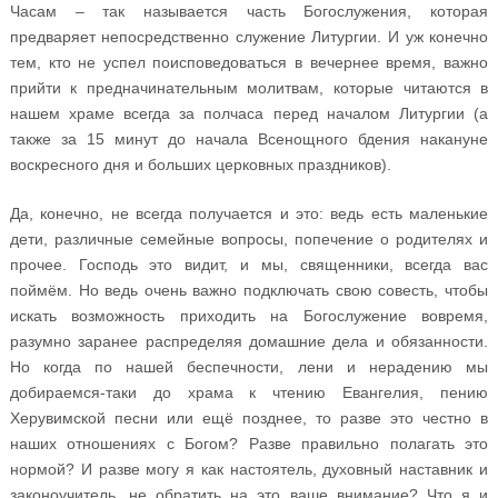
Часам – так называется часть Богослужения, которая
предваряет непосредственно служение Литургии. И уж конечно
тем, кто не успел поисповедоваться в вечернее время, важно
прийти к предначинательным молитвам, которые читаются в
нашем храме всегда за полчаса перед началом Литургии (а
также за 15 минут до начала Всенощного бдения накануне
воскресного дня и больших церковных праздников).
Да, конечно, не всегда получается и это: ведь есть маленькие
дети, различные семейные вопросы, попечение о родителях и
прочее. Господь это видит, и мы, священники, всегда вас
поймём. Но ведь очень важно подключать свою совесть, чтобы
искать возможность приходить на Богослужение вовремя,
разумно заранее распределяя домашние дела и обязанности.
Но когда по нашей беспечности, лени и нерадению мы
добираемся-таки до храма к чтению Евангелия, пению
Херувимской песни или ещё позднее, то разве это честно в
наших отношениях с Богом? Разве правильно полагать это
нормой? И разве могу я как настоятель, духовный наставник и
законоучитель, не обратить на это ваше внимание? Что я и