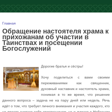
Вы здесь
Главная
Обращение настоятеля храма к
прихожанам об участии в
Таинствах и посещении
Богослужений
Дорогие братья и сёстры!
Хочу поделиться с вами своими
переживаниями как священник,
духовный наставник и настоятель храма,
понимая в то же время, что решение
данного вопроса – задача не на пару дней или недель. Речь
идёт о том, что требует личного внимания и участия каждого, кто
не просто считает себя христианином, но и думает о Небесном