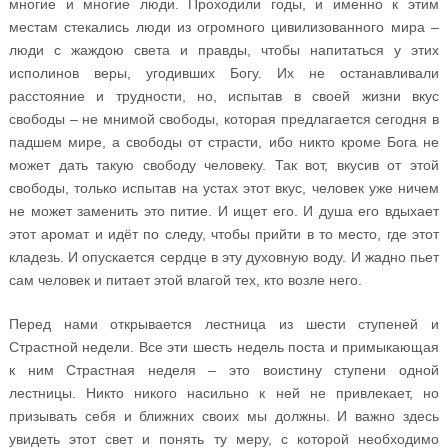
многие и многие люди. Проходили годы, и именно к этим
местам стекались люди из огромного цивилизованного мира –
люди с жаждою света и правды, чтобы напитаться у этих
исполинов веры, угодивших Богу. Их не останавливали
расстояние и трудности, но, испытав в своей жизни вкус
свободы – не мнимой свободы, которая предлагается сегодня в
падшем мире, а свободы от страсти, ибо никто кроме Бога не
может дать такую свободу человеку. Так вот, вкусив от этой
свободы, только испытав на устах этот вкус, человек уже ничем
не может заменить это питие. И ищет его. И душа его вдыхает
этот аромат и идёт по следу, чтобы прийти в то место, где этот
кладезь. И опускается сердце в эту духовную воду. И жадно пьет
сам человек и питает этой влагой тех, кто возле него.
Перед нами открывается лестница из шести ступеней и
Страстной недели. Все эти шесть недель поста и примыкающая
к ним Страстная неделя – это воистину ступени одной
лестницы. Никто никого насильно к ней не привлекает, но
призывать себя и ближних своих мы должны. И важно здесь
увидеть этот свет и понять ту меру, с которой необходимо