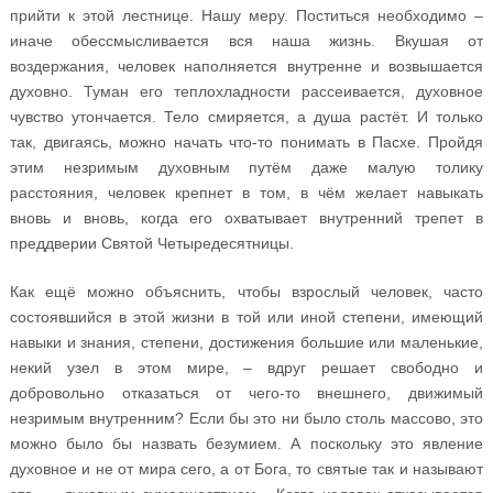
прийти к этой лестнице. Нашу меру. Поститься необходимо –
иначе обессмысливается вся наша жизнь. Вкушая от
воздержания, человек наполняется внутренне и возвышается
духовно. Туман его теплохладности рассеивается, духовное
чувство утончается. Тело смиряется, а душа растёт. И только
так, двигаясь, можно начать что-то понимать в Пасхе. Пройдя
этим незримым духовным путём даже малую толику
расстояния, человек крепнет в том, в чём желает навыкать
вновь и вновь, когда его охватывает внутренний трепет в
преддверии Святой Четыредесятницы.
Как ещё можно объяснить, чтобы взрослый человек, часто
состоявшийся в этой жизни в той или иной степени, имеющий
навыки и знания, степени, достижения большие или маленькие,
некий узел в этом мире, – вдруг решает свободно и
добровольно отказаться от чего-то внешнего, движимый
незримым внутренним? Если бы это ни было столь массово, это
можно было бы назвать безумием. А поскольку это явление
духовное и не от мира сего, а от Бога, то святые так и называют