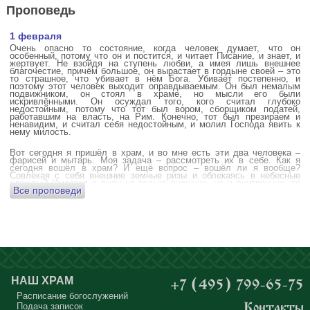
Проповедь
1 февраля
Очень опасно то состояние, когда человек думает, что он
особенный, потому что он и постится, и читает Писание, и знает, и
жертвует. Не взойдя на ступень любви, а имея лишь внешнее
благочестие, причём большое, он вырастает в гордыне своей – это
то страшное, что убивает в нём Бога. Убивает постепенно, и
поэтому этот человек выходит оправдываемым. Он был немалым
подвижником, он стоял в храме, но мысли его были
искривлёнными. Он осуждал того, кого считал глубоко
недостойным, потому что тот был вором, сборщиком податей,
работавшим на власть, на Рим. Конечно, тот был презираем и
ненавидим, и считал себя недостойным, и молил Господа явить к
нему милость.
Вот сегодня я пришёл в храм, и во мне есть эти два человека –
фарисей и мытарь. Моя задача – рассмотреть их в себе. Как я
сегодня вошёл в храм? И ещё вопрос – вошёл ли я вообще?
Совлекая с себя внешние земные ризы и облекаясь в небесные
одежды? Имеется в виду не только внешние, но и внутренние, то
Все проповеди
есть помыслы.
А вот почему в древних соборах у входа можно найти изображения
ангела с мечом? Это символика, предложение тебе, человек,
задуматься: ты отсекаешь сейчас этим мечом, конечно же
незримым, свои помыслы? Ты с ними борешься, вот сейчас, стоя в
храме? Где твои мысли? О чём ты думаешь? Где сокровище твоего
сердца?
Меня в своё время потрясла история, когда духовному человеку
Бог открыл помыслы людей, стоящих в храме, и он ужаснулся
НАШ ХРАМ
+7 (495) 799-65-75
тому, что никто из них не молится – ни один человек, кроме одного
мальчика. Мысли у людей о чём угодно: о работе, о молодой жене
Расписание богослужений
или возлюбленной, о детях, о долгах, о футбольном матче, о
Подача записок
Контакты
путешествиях, о скором отпуске, о билетах, о машине, об одежде, о