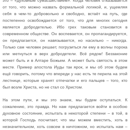
это – «духовным сумасшествием». Когда человек отказывается
от того, что можно назвать формальной логикой, и, ущемляя
себя в чем-то добровольно и свободно, встаёт на путь, где
постепенно освобождается от того, что для многих сегодня
является добродетелью. Ибо грех таковым становится в
современном обществе. Он воспевается, он пропагандируется,
он предлагается, он навязывается, но насильно – никогда.
Только сам человек решает, погрузиться ли ему в волны порока
или метнуться в верх добродетели. Всё рядом! Беззаконие
может быть и в Алтаре Божьем. А может быть святость в этом
месте. Пример апостола Иуды так ярок, и мы об этом будем
ещё говорить, потому что впереди у нас есть те перила на этой
лестнице, которые хранят отпечатки и его пальцев – того, кто
был возле Христа, но не стал со Христом.
На этом пути, и мы это знаем, мы будем оступаться. К
сожалению, это правда. Но нам предлагается войти в особою
духовное состояние, испытать в некоторой степени – в той, в
которой Господь посчитает, что мы можем вместить, хоть в
незначительном, хоть совсем в ничтожном, но испытать нам –