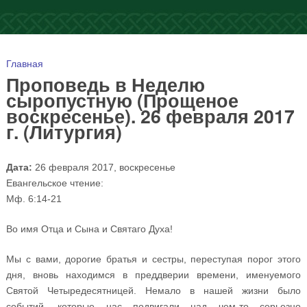
Вы здесь
Главная
Проповедь в Неделю
сыропустную (Прощеное
воскресенье). 26 февраля 2017
г. (Литургия)
Дата:
26 февраля 2017, воскресенье
Евангельское чтение:
Мф. 6:14-21
Во имя Отца и Сына и Святаго Духа!
Мы с вами, дорогие братья и сестры, переступая порог этого
дня, вновь находимся в преддверии времени, именуемого
Святой Четыредесятницей. Немало в нашей жизни было
событий, которые нас подвигали над чем-то серьезно