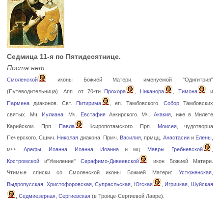
Седмица 11-я по Пятидесятнице.
Поста нет.
Смоленской
иконы Божией Матери, именуемой "Одигитрия"
(Путеводительница). Апп. от 70-ти
Прохора
,
Никанора
,
Тимона
и
Пармена
диаконов. Свт.
Питирима
, еп. Тамбовского.
Собор
Тамбовских
святых. Мч.
Иулиана
. Мч.
Евстафия
Анкирского. Мч.
Акакия
, иже в Милете
Карийском. Прп.
Павла
Ксиропотамского. Прп.
Моисея
, чудотворца
Печерского. Сщмч.
Николая
диакона. Прмч.
Василия
, прмцц.
Анастасии
и
Елены
,
мчч.
Арефы
,
Иоанна
,
Иоанна
,
Иоанна
и мц.
Мавры
.
Гребневской
,
Костромской
и"Умиление"
Серафимо-Дивеевской
икон Божией Матери.
Чтимые списки со Смоленской иконы Божией Матери:
Устюженская
,
Выдропусская
,
Христофоровская
,
Супрасльская
,
Югская
,
Игрицкая
,
Шуйская
,
Седмиезерная
,
Сергиевская
(в Троице-Сергиевой Лавре).