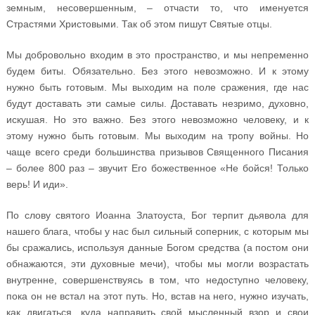
земным, несовершенным, – отчасти то, что именуется
Страстями Христовыми. Так об этом пишут Святые отцы.
Мы добровольно входим в это пространство, и мы непременно
будем биты. Обязательно. Без этого невозможно. И к этому
нужно быть готовым. Мы выходим на поле сражения, где нас
будут доставать эти самые силы. Доставать незримо, духовно,
искушая. Но это важно. Без этого невозможно человеку, и к
этому нужно быть готовым. Мы выходим на тропу войны. Но
чаще всего среди большинства призывов Священного Писания
– более 800 раз – звучит Его божественное «Не бойся! Только
верь! И иди».
По слову святого Иоанна Златоуста, Бог терпит дьявола для
нашего блага, чтобы у нас был сильный соперник, с которым мы
бы сражались, используя данные Богом средства (а постом они
обнажаются, эти духовные мечи), чтобы мы могли возрастать
внутренне, совершенствуясь в том, что недоступно человеку,
пока он не встал на этот путь. Но, встав на него, нужно изучать,
как двигаться, куда направить свой мысленный взор и свои