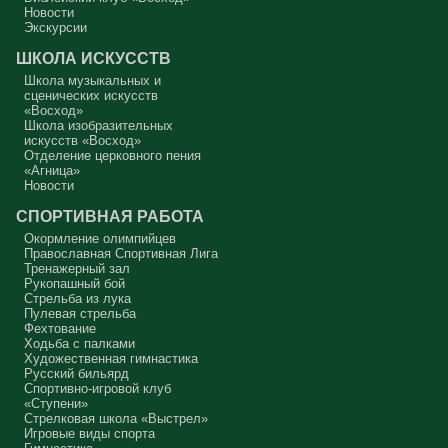
Новости
В нас должно быть внимание к тому, что время воздержания – это
дни для приготовления не только к Пасхе, а к Небесному Царству!
Экскурсии
Это цель жизни. Я об этом забыл, я туда хочу, но я забыл. И я
серьёзно должен что-то делать, хотя бы в дни поста. Чтобы
ШКОЛА ИСКУССТВ
сначала увидеть в себе этого урода, а потом начать с ним борьбу.
Школа музыкальных и
Аминь.
сценических искусств
«Восход»
Протоиерей Андрей Алексеев
Школа изобразительных
искусств «Восход»
Отделение церковного пения
«Агница»
Новости
СПОРТИВНАЯ РАБОТА
Окормление олимпийцев
Православная Спортивная Лига
Тренажерный зал
Рукопашный бой
Стрельба из лука
Пулевая стрельба
Фехтование
Ходьба с палками
Художественная гимнастика
Русский бильярд
Спортивно-игровой клуб
«Ступени»
Стрелковая школа «Выстрел»
Игровые виды спорта