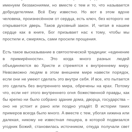
именуем беззакониями, но вместе с тем и то, что называется
добродетелями. Всё Ему известно. Но вот в этом вдохе
человека, произнесённом от сердца, есть ключ, без которого не
открывается дверь. Таков духовный закон. И, читая в нашем
сердце как в книге, Бог призывает нас к тому, чтобы мы
простили и, смиряясь, сами просили прощения.
Есть такое высказывание в святоотеческой традиции: «единение
в примирённости». Это когда много разных людей
объединяются во Христе и стремятся к внутреннему миру.
Невозможно людям в этом внешнем мире навести порядок,
если они не умеют сделать это внутри себя. И все, кто пытается
это сделать без внутреннего мира, обречены на крах. Потому
что, если нет этого внутреннего огня божественной правды, как
бы крепко ни было собрано здание дома, дворца, государства –
оно не устоит и рано или поздно упадёт. В истории таких
примеров всегда было много. А вместе с тем, убогая хижина или
далекая, никому не известная пещера, в которой подвизался
угодник Божий, становилась источником, откуда получали свет