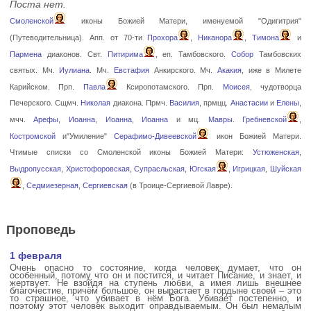
Поста нет.
Смоленской
иконы Божией Матери, именуемой "Одигитрия"
(Путеводительница). Апп. от 70-ти
Прохора
,
Никанора
,
Тимона
и
Пармена
диаконов. Свт.
Питирима
, еп. Тамбовского.
Собор
Тамбовских
святых. Мч.
Иулиана
. Мч.
Евстафия
Анкирского. Мч.
Акакия
, иже в Милете
Карийском. Прп.
Павла
Ксиропотамского. Прп.
Моисея
, чудотворца
Печерского. Сщмч.
Николая
диакона. Прмч.
Василия
, прмцц.
Анастасии
и
Елены
,
мчч.
Арефы
,
Иоанна
,
Иоанна
,
Иоанна
и мц.
Мавры
.
Гребневской
,
Костромской
и"Умиление"
Серафимо-Дивеевской
икон Божией Матери.
Чтимые списки со Смоленской иконы Божией Матери:
Устюженская
,
Выдропусская
,
Христофоровская
,
Супрасльская
,
Югская
,
Игрицкая
,
Шуйская
,
Седмиезерная
,
Сергиевская
(в Троице-Сергиевой Лавре).
Проповедь
1 февраля
Очень опасно то состояние, когда человек думает, что он
особенный, потому что он и постится, и читает Писание, и знает, и
жертвует. Не взойдя на ступень любви, а имея лишь внешнее
благочестие, причём большое, он вырастает в гордыне своей – это
то страшное, что убивает в нём Бога. Убивает постепенно, и
поэтому этот человек выходит оправдываемым. Он был немалым