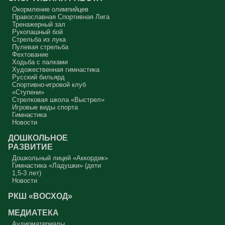
Окормление олимпийцев
Православная Спортивная Лига
Тренажерный зал
Рукопашный бой
Стрельба из лука
Пулевая стрельба
Фехтование
Ходьба с палками
Художественная гимнастика
Русский бильярд
Спортивно-игровой клуб
«Ступени»
Стрелковая школа «Выстрел»
Игровые виды спорта
Гимнастика
Новости
ДОШКОЛЬНОЕ
РАЗВИТИЕ
Дошкольный лицей «Аккордик»
Гимнастика «Ладушки» (дети
1,5-3 лет)
Новости
РКШ «ВОСХОД»
МЕДИАТЕКА
Аудиоматериалы