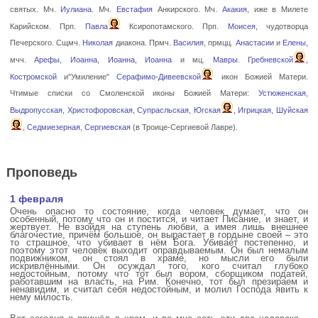
святых. Мч.
Иулиана
. Мч.
Евстафия
Анкирского. Мч.
Акакия
, иже в Милете
Карийском. Прп.
Павла
Ксиропотамского. Прп.
Моисея
, чудотворца
Печерского. Сщмч.
Николая
диакона. Прмч.
Василия
, прмцц.
Анастасии
и
Елены
,
мчч.
Арефы
,
Иоанна
,
Иоанна
,
Иоанна
и мц.
Мавры
.
Гребневской
,
Костромской
и"Умиление"
Серафимо-Дивеевской
икон Божией Матери.
Чтимые списки со Смоленской иконы Божией Матери:
Устюженская
,
Выдропусская
,
Христофоровская
,
Супрасльская
,
Югская
,
Игрицкая
,
Шуйская
,
Седмиезерная
,
Сергиевская
(в Троице-Сергиевой Лавре).
Проповедь
1 февраля
Очень опасно то состояние, когда человек думает, что он
особенный, потому что он и постится, и читает Писание, и знает, и
жертвует. Не взойдя на ступень любви, а имея лишь внешнее
благочестие, причём большое, он вырастает в гордыне своей – это
то страшное, что убивает в нём Бога. Убивает постепенно, и
поэтому этот человек выходит оправдываемым. Он был немалым
подвижником, он стоял в храме, но мысли его были
искривлёнными. Он осуждал того, кого считал глубоко
недостойным, потому что тот был вором, сборщиком податей,
работавшим на власть, на Рим. Конечно, тот был презираем и
ненавидим, и считал себя недостойным, и молил Господа явить к
нему милость.