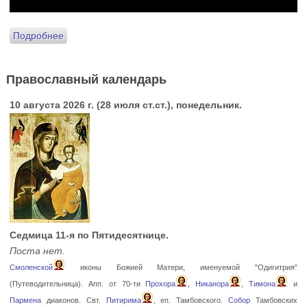
Подробнее
Православный календарь
10 августа 2026 г. (28 июля ст.ст.), понедельник.
Седмица 11-я по Пятидесятнице.
Поста нет.
Смоленской
иконы Божией Матери, именуемой "Одигитрия"
(Путеводительница). Апп. от 70-ти
Прохора
,
Никанора
,
Тимона
и
Пармена
диаконов. Свт.
Питирима
, еп. Тамбовского.
Собор
Тамбовских