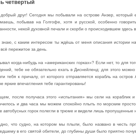
ь четвертый
добрый друг! Сегодня мы побывали на острове Анзер, который 
маешь, побывав на Голгофе, хотя и русской, особенно говорить
анности, некой духовной печали и скорби о происходившем здесь 
 знаю, с каким интересом ты ждёшь от меня описания истории н
 всё пережитое за день.
ывал когда-нибудь на «американских горках»? Если нет, то для тог
дений, тебе не обязательно ехать в Диснейленд: для этого можно
зти тебя к причалу, от которого отправляется корабль на остров
е яркие впечатления тебе гарантированы!
щем, после получаса этого «испытания» мы сели на кораблик и в
нчилось и два часа мы можем спокойно плыть по морским просто
е автобусных горок полегли в трюме и видели лишь пропущенные 
дно, что судно, на котором мы плыли, было названо в честь прп
едшему в его святой обители, до глубины души было приятно почув