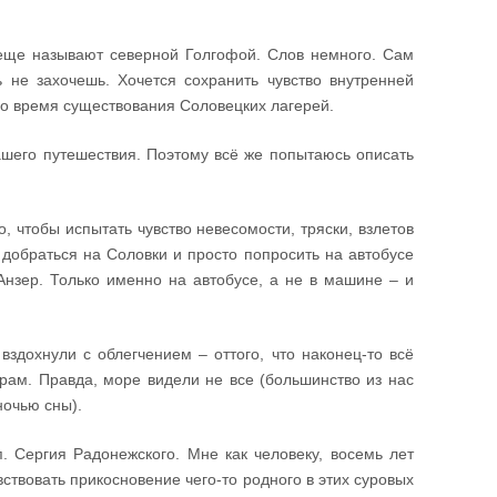
еще называют северной Голгофой. Слов немного. Сам
 не захочешь. Хочется сохранить чувство внутренней
во время существования Соловецких лагерей.
ашего путешествия. Поэтому всё же попытаюсь описать
о, чтобы испытать чувство невесомости, тряски, взлетов
 добраться на Соловки и просто попросить на автобусе
 Анзер. Только именно на автобусе, а не в машине – и
здохнули с облегчением – оттого, что наконец-то всё
рам. Правда, море видели не все (большинство из нас
ночью сны).
. Сергия Радонежского. Мне как человеку, восемь лет
ствовать прикосновение чего-то родного в этих суровых