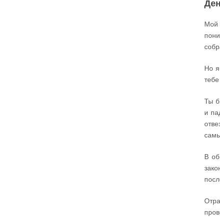
Ден
Сегодняшняя притча очень трудная. В ней
хочется увидеть кого-то другого, но не себя.
Мой 
Вот с этим предлагается войти в сплошную
пони
неделю. Ещё раз: сплошная неделя прошла,
потом две мясопустные, третья – Масленица,
собр
прощённое воскресенье. С чем я приду?
В нас должно быть внимание к тому, что время
Но я
воздержания – это дни для приготовления не
только к Пасхе, а к Небесному Царству! Это
тебе
цель жизни. Я об этом забыл, я туда хочу, но я
забыл. И я серьёзно должен что-то делать,
хотя бы в дни поста. Чтобы сначала увидеть в
себе этого урода, а потом начать с ним борьбу.
Ты б
Аминь.
и па
отве
Протоиерей Андрей Алексеев
самы
В об
зако
посл
Отра
пров