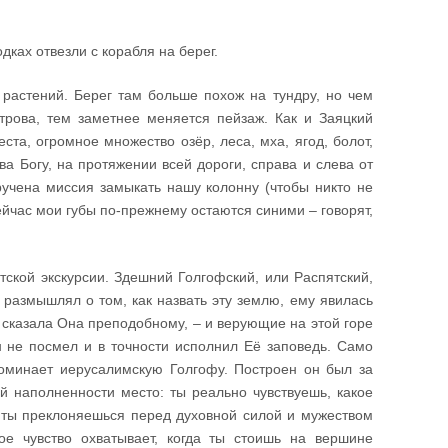
ках отвезли с корабля на берег.
 растений. Берег там больше похож на тундру, но чем
рова, тем заметнее меняется пейзаж. Как и Заяцкий
ста, огромное множество озёр, леса, мха, ягод, болот,
 Богу, на протяжении всей дороги, справа и слева от
ручена миссия замыкать нашу колонну (чтобы никто не
ейчас мои губы по-прежнему остаются синими – говорят,
тской экскурсии. Здешний Голгофский, или Распятский,
размышлял о том, как назвать эту землю, ему явилась
 сказала Она преподобному, – и верующие на этой горе
н не посмел и в точности исполнил Её заповедь. Само
поминает иерусалимскую Голгофу. Построен он был за
й наполненности место: ты реально чувствуешь, какое
 ты преклоняешься перед духовной силой и мужеством
ое чувство охватывает, когда ты стоишь на вершине