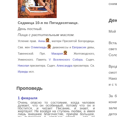
сним
Ден
Седмица 10-я по Пятидесятнице.
День постный.
Мой 
Пища с растительным маслом.
Успение прав.
Анны
, матери Пресвятой Богородицы.
Вста
Свв. жен
Олимпиады
диакониссы и
Евпраксии
девы,
свет
Тавеннской. Прп.
Макария
Желтоводского,
Соло
Унженского. Память
V Вселенского Собора
. Сщмч.
Николая
пресвитера. Сщмч.
Александра
пресвитера. Св.
Врод
Ираиды
исп.
смот
Нако
и с 
Проповедь
За б
1 февраля
коне
Очень опасно то состояние, когда человек
думает, что он особенный, потому что он и
залю
постится, и читает Писание, и знает, и
жертвует. Не взойдя на ступень любви, а имея
дето
лишь внешнее благочестие, причём большое,
он вырастает в гордыне своей – это то