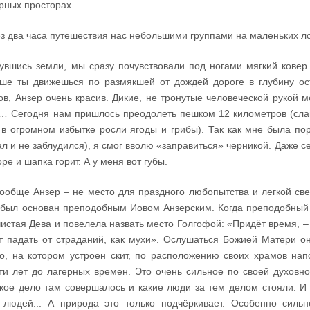
рных просторах.
з два часа путешествия нас небольшими группами на маленьких лод
увшись земли, мы сразу почувствовали под ногами мягкий ковер
ше ты движешься по размякшей от дождей дороге в глубину ост
ов, Анзер очень красив. Дикие, не тронутые человеческой рукой ме
… Сегодня нам пришлось преодолеть пешком 12 километров (слава
 в огромном избытке росли ягоды и грибы). Так как мне была по
ал и не заблудился), я смог вволю «заправиться» черникой. Даже с
оре и шапка горит. А у меня вот губы.
ообще Анзер – не место для праздного любопытства и легкой све
 был основан преподобным Иовом Анзерским. Когда преподобный 
истая Дева и повелела назвать место Голгофой: «Придёт время, –
т падать от страданий, как мухи». Ослушаться Божией Матери о
о, на котором устроен скит, по расположению своих храмов на
ти лет до лагерных времен. Это очень сильное по своей духовно
кое дело там совершалось и какие люди за тем делом стояли. И
 людей... А природа это только подчёркивает. Особенно сильн