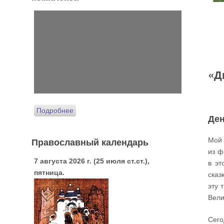
«Д
Подробнее
Де
Православный календарь
Мой 
из ф
7 августа 2026 г. (25 июля ст.ст.),
в эт
пятница.
сказ
эту 
Вели
Сего