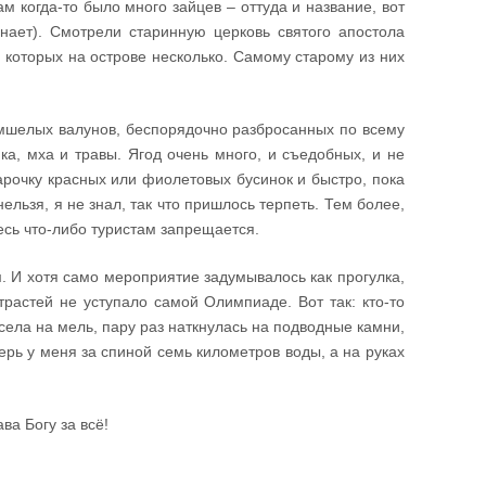
м когда-то было много зайцев – оттуда и название, вот
знает). Смотрели старинную церковь святого апостола
 которых на острове несколько. Самому старому из них
замшелых валунов, беспорядочно разбросанных по всему
ка, мха и травы. Ягод очень много, и съедобных, и не
парочку красных или фиолетовых бусинок и быстро, пока
 нельзя, я не знал, так что пришлось терпеть. Тем более,
десь что-либо туристам запрещается.
. И хотя само мероприятие задумывалось как прогулка,
трастей не уступало самой Олимпиаде. Вот так: кто-то
села на мель, пару раз наткнулась на подводные камни,
ерь у меня за спиной семь километров воды, а на руках
ва Богу за всё!