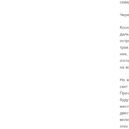
севе
Чере
Косн
даль
остр
трав
нее,
отст
на в
Но в
скит
Преч
буду
мест
двес
вели
этих