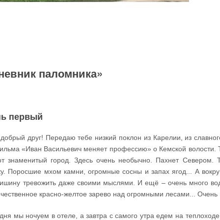
невник паломника»
нь первый
добрый друг! Передаю тебе низкий поклон из Карелии, из славно
ильма «Иван Васильевич меняет профессию» о Кемской волости. Та
от знаменитый город. Здесь очень необычно. Пахнет Севером. 
ку. Поросшие мхом камни, огромные сосны и запах ягод... А вокру
тишину тревожить даже своими мыслями. И ещё – очень много воды
чественное красно-желтое зарево над огромными лесами... Очень 
дня мы ночуем в отеле, а завтра с самого утра едем на теплоходе