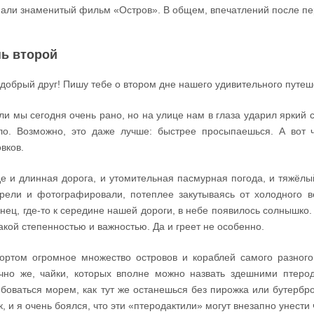
али знаменитый фильм «Остров». В общем, впечатлений после перв
ь второй
добрый друг! Пишу тебе о втором дне нашего удивительного путеш
ли мы сегодня очень рано, но на улице нам в глаза ударил яркий с
ло. Возможно, это даже лучше: быстрее просыпаешься. А вот ч
вков.
е и длинная дорога, и утомительная пасмурная погода, и тяжёлый
рели и фотографировали, потеплее закутываясь от холодного в
нец, где-то к середине нашей дороги, в небе появилось солнышко
такой степенностью и важностью. Да и греет не особенно.
ортом огромное множество островов и кораблей самого разного 
чно же, чайки, которых вполне можно назвать здешними птерод
боваться морем, как тут же останешься без пирожка или бутербр
к, и я очень боялся, что эти «птеродактили» могут внезапно унести 