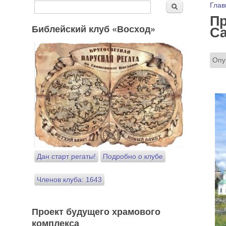
Форма поиска
Вы
Глав
Поиск
Пр
Библейский клуб «Восход»
Са
Опу
Дан старт регаты!
Подробно о клубе
Членов клуба: 1643
Проект будущего храмового
комплекса