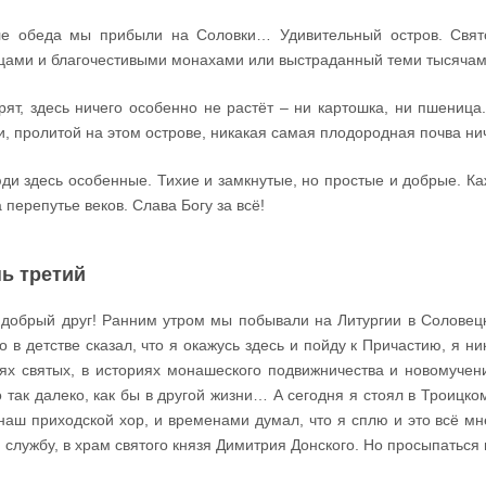
е обеда мы прибыли на Соловки… Удивительный остров. Свят
цами и благочестивыми монахами или выстраданный теми тысячами
рят, здесь ничего особенно не растёт – ни картошка, ни пшеница
и, пролитой на этом острове, никакая самая плодородная почва нич
ди здесь особенные. Тихие и замкнутые, но простые и добрые. Каже
а перепутье веков. Слава Богу за всё!
ь третий
добрый друг! Ранним утром мы побывали на Литургии в Соловецк
то в детстве сказал, что я окажусь здесь и пойду к Причастию, я н
ях святых, в историях монашеского подвижничества и новомучени
 так далеко, как бы в другой жизни… А сегодня я стоял в Троицко
наш приходской хор, и временами думал, что я сплю и это всё мн
 службу, в храм святого князя Димитрия Донского. Но просыпаться