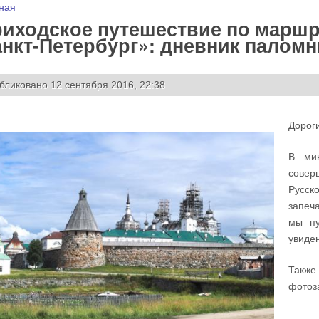
 здесь
ная
иходское путешествие по маршр
нкт-Петербург»: дневник паломн
бликовано 12 сентября 2016, 22:38
Дороги
В мин
совер
Русско
запеч
мы пу
увиде
Такж
фотоз