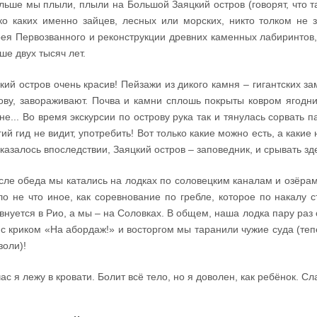
льше мы плыли, плыли на Большой Заяцкий остров (говорят, что та
ко каких именно зайцев, лесных или морских, никто толком не 
ея Первозванного и реконструкции древних каменных лабиринтов,
ше двух тысяч лет.
кий остров очень красив! Пейзажи из дикого камня – гигантских 
ову, завораживают. Почва и камни сплошь покрыты ковром ягодни
не... Во время экскурсии по острову рука так и тянулась сорвать 
гий гид не видит, употребить! Вот только какие можно есть, а какие
оказалось впоследствии, Заяцкий остров – заповедник, и срывать з
сле обеда мы катались на лодках по соловецким каналам и озёрам
о не что иное, как соревнование по гребле, которое по накалу с
внуется в Рио, а мы – на Соловках. В общем, наша лодка пару раз 
 с криком «На абордаж!» и восторгом мы таранили чужие суда (теп
золи)!
ас я лежу в кровати. Болит всё тело, но я доволен, как ребёнок. Сла