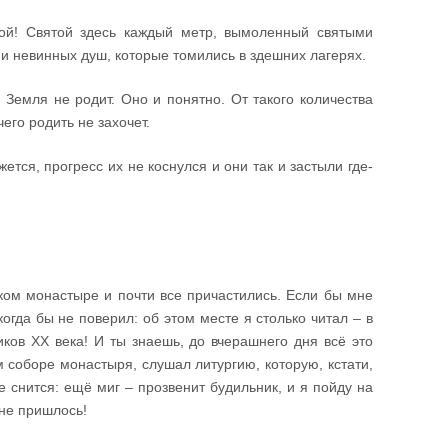
ой! Святой здесь каждый метр, вымоленный святыми
 невинных душ, которые томились в здешних лагерях.
. Земля не родит. Оно и понятно. От такого количества
его родить не захочет.
тся, прогресс их не коснулся и они так и застыли где-
ом монастыре и почти все причастились. Если бы мне
икогда бы не поверил: об этом месте я столько читал – в
ков ХХ века! И ты знаешь, до вчерашнего дня всё это
м соборе монастыря, слушал литургию, которую, кстати,
е снится: ещё миг – прозвенит будильник, и я пойду на
 не пришлось!