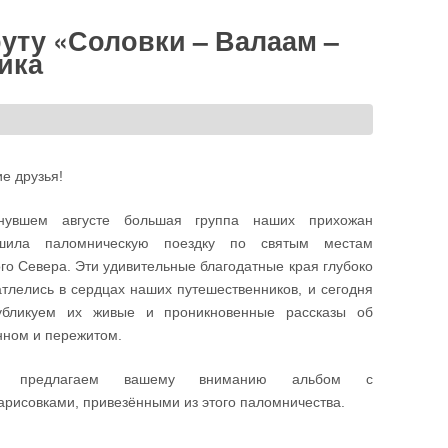
уту «Соловки – Валаам –
ика
е друзья!
увшем августе большая группа наших прихожан
шила паломническую поездку по святым местам
го Севера. Эти удивительные благодатные края глубоко
атлелись в сердцах наших путешественников, и сегодня
бликуем их живые и проникновенные рассказы об
нном и пережитом.
е предлагаем вашему вниманию альбом с
арисовками, привезёнными из этого паломничества.