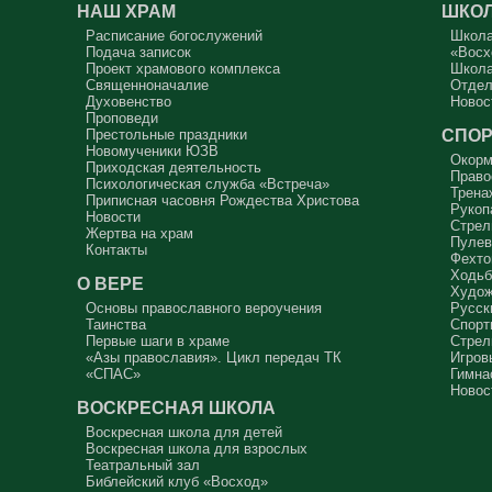
НАШ ХРАМ
ШКОЛ
Расписание богослужений
Школа
Подача записок
«Восх
Проект храмового комплекса
Школа
Священноначалие
Отдел
Духовенство
Новос
Проповеди
СПОР
Престольные праздники
Новомученики ЮЗВ
Окорм
Приходская деятельность
Право
Психологическая служба «Встреча»
Трена
Приписная часовня Рождества Христова
Рукоп
Новости
Стрел
Жертва на храм
Пулев
Контакты
Фехто
Ходьб
О ВЕРЕ
Худож
Основы православного вероучения
Русск
Таинства
Спорт
Первые шаги в храме
Стрел
«Азы православия». Цикл передач ТК
Игров
«СПАС»
Гимна
Новос
ВОСКРЕСНАЯ ШКОЛА
Воскресная школа для детей
Воскресная школа для взрослых
Театральный зал
Библейский клуб «Восход»