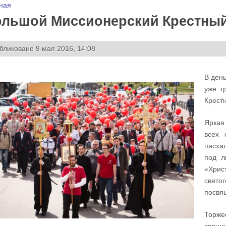
 здесь
ная
льшой Миссионерский Крестный 
бликовано 9 мая 2016, 14:08
В ден
уже т
Крест
Яркая
всех 
пасха
под л
«Хрис
свято
посвя
Тор