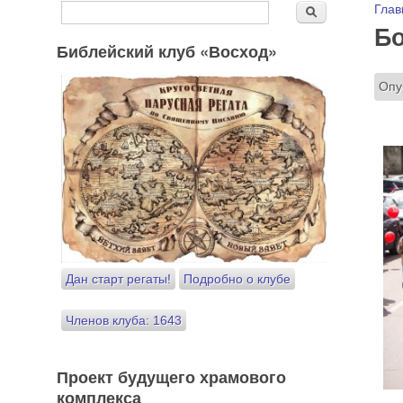
Форма поиска
Вы
Глав
Поиск
Бо
Библейский клуб «Восход»
Опу
Дан старт регаты!
Подробно о клубе
Членов клуба: 1643
Проект будущего храмового
комплекса