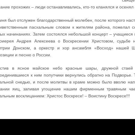
свяще
ание прохожих – люди останавливались, кто-то кланялся и осеня
мня был отслужен благодарственный молебен, после которого нас
иветственным пасхальным словом к жителям района, пожелал 
ых начинаниях. Затем состоялся небольшой концерт – учащиеся 
тоиерея Андрея Алексеева о Воскресении Христовом, судьбе 
итрии Донском, а оркестр и хор ансамбля «Восход» нашей Ш
озиции и песню о России.
устив в ясное майское небо красные шары, дружной стаей в
оединившиеся к ним попутчики вернулись обратно на Подворье. 
альной снедью, и после молитвы в храме можно было вволю напр
дании яиц, запивая угощение нашим фирменным травяным чаем
альным восклицанием: Христос Воскресе! – Воистину Воскресе!!!