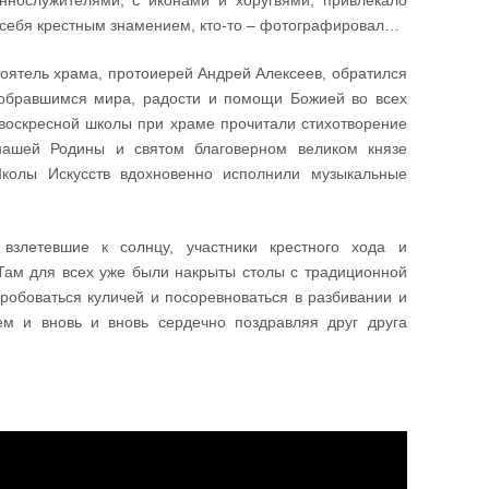
ннослужителями, с иконами и хоругвями, привлекало
л себя крестным знамением, кто-то – фотографировал…
тоятель храма, протоиерей Андрей Алексеев, обратился
собравшимся мира, радости и помощи Божией во всех
воскресной школы при храме прочитали стихотворение
нашей Родины и святом благоверном великом князе
колы Искусств вдохновенно исполнили музыкальные
злетевшие к солнцу, участники крестного хода и
Там для всех уже были накрыты столы с традиционной
обоваться куличей и посоревноваться в разбивании и
 и вновь и вновь сердечно поздравляя друг друга