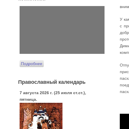
вним
У ка
с пр
добр
про
Дим
комп
Подробнее
Отп
прис
пасх
Православный календарь
пое
пасх
7 августа 2026 г. (25 июля ст.ст.),
пятница.