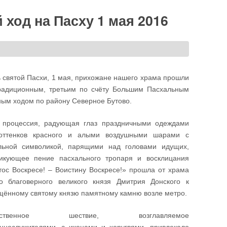
ход на Пасху 1 мая 2016
ь святой Пасхи, 1 мая, прихожане нашего храма прошли
радиционным, третьим по счёту Большим Пасхальным
ным ходом по району Северное Бутово.
 процессия, радующая глаз праздничными одеждами
оттенков красного и алыми воздушными шарами с
льной символикой, парящими над головами идущих,
икующее пение пасхального тропаря и восклицания
тос Воскресе! – Воистину Воскресе!» прошла от храма
го благоверного великого князя Дмитрия Донского к
щённому святому князю памятному камню возле метро.
жественное шествие, возглавляемое