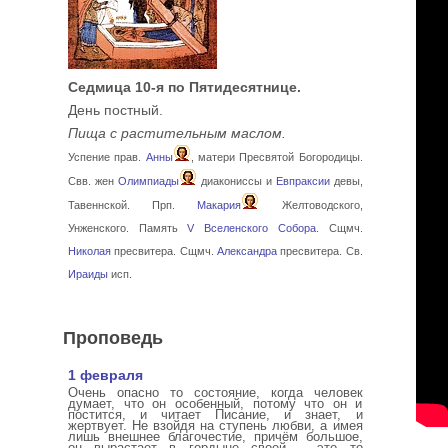
Седмица 10-я по Пятидесятнице.
День постный.
Пища с растительным маслом.
Успение прав.
Анны
, матери Пресвятой Богородицы.
Свв. жен
Олимпиады
диакониссы и
Евпраксии
девы,
Тавеннской. Прп.
Макария
Желтоводского,
Унженского. Память
V Вселенского Собора
. Сщмч.
Николая
пресвитера. Сщмч.
Александра
пресвитера. Св.
Ираиды
исп.
Проповедь
1 февраля
Очень опасно то состояние, когда человек
думает, что он особенный, потому что он и
постится, и читает Писание, и знает, и
жертвует. Не взойдя на ступень любви, а имея
лишь внешнее благочестие, причём большое,
он вырастает в гордыне своей – это то