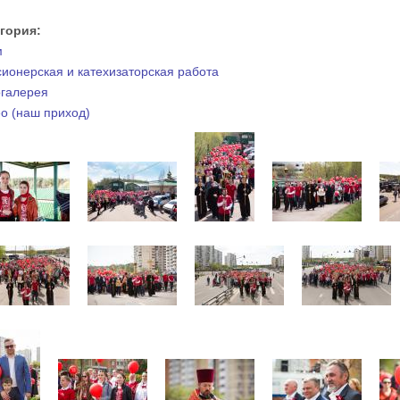
егория:
м
ионерская и катехизаторская работа
галерея
о (наш приход)