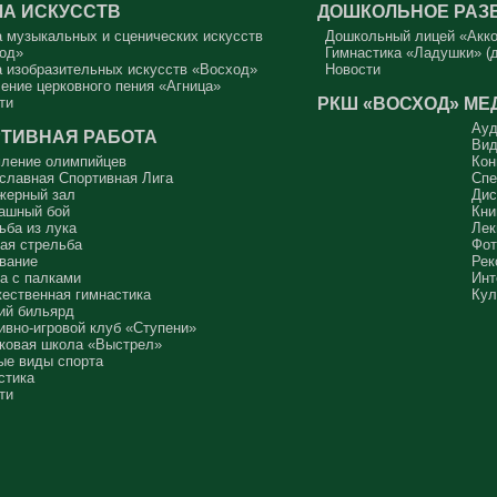
А ИСКУССТВ
ДОШКОЛЬНОЕ РАЗ
 музыкальных и сценических искусств
Дошкольный лицей «Акк
од»
Гимнастика «Ладушки» (д
 изобразительных искусств «Восход»
Новости
ение церковного пения «Агница»
РКШ «ВОСХОД»
МЕ
ти
Ауд
ТИВНАЯ РАБОТА
Вид
ление олимпийцев
Кон
славная Спортивная Лига
Спе
жерный зал
Дис
ашный бой
Кни
ьба из лука
Лек
ая стрельба
Фот
вание
Рек
а с палками
Инт
ественная гимнастика
Кул
ий бильярд
ивно-игровой клуб «Ступени»
ковая школа «Выстрел»
ые виды спорта
стика
ти