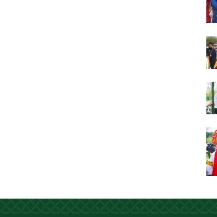
Сегодняшняя притча очень трудная. В ней
хочется увидеть кого-то другого, но не себя.
Вот с этим предлагается войти в сплошную
неделю. Ещё раз: сплошная неделя прошла,
потом две мясопустные, третья – Масленица,
прощённое воскресенье. С чем я приду?
В нас должно быть внимание к тому, что время
воздержания – это дни для приготовления не
только к Пасхе, а к Небесному Царству! Это
цель жизни. Я об этом забыл, я туда хочу, но я
забыл. И я серьёзно должен что-то делать,
хотя бы в дни поста. Чтобы сначала увидеть в
себе этого урода, а потом начать с ним борьбу.
Аминь.
Протоиерей Андрей Алексеев