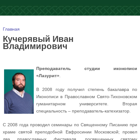
Вы здесь
Главная
Кучерявый Иван
Владимирович
Преподаватель студии иконописи
«Лазурит»
.
В 2008 году получил степень бакалавра по
Иконописи в Православном Свято-Тихоновском
гуманитарном университете. Вторая
специальность – преподаватель-катехизатор.
С 2008 года проводил семинары по Священному Писанию при
храме святой преподобной Евфросинии Московской; провел
два православных фестиваля, посвященных святому