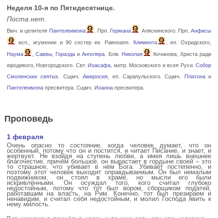
Неделя 10-я по Пятидесятнице.
Поста нет.
Вмч. и целителя
Пантелеимона
. Прп.
Германа
Аляскинского. Прп.
Анфисы
исп., игумении и 90 сестер ее. Равноапп.
Климента
, еп. Охридского,
Наума
,
Саввы
,
Горазда
и
Ангеляра
. Блж.
Николая
Кочанова, Христа ради
юродивого, Новгородского. Свт.
Иоасафа
, митр. Московского и всея Руси.
Собор
Смоленских святых
. Сщмч.
Амвросия
, еп. Сарапульского. Сщмч.
Платона
и
Пантелеимона
пресвитера. Сщмч.
Иоанна
пресвитера.
Проповедь
1 февраля
Очень опасно то состояние, когда человек думает, что он
особенный, потому что он и постится, и читает Писание, и знает, и
жертвует. Не взойдя на ступень любви, а имея лишь внешнее
благочестие, причём большое, он вырастает в гордыне своей – это
то страшное, что убивает в нём Бога. Убивает постепенно, и
поэтому этот человек выходит оправдываемым. Он был немалым
подвижником, он стоял в храме, но мысли его были
искривлёнными. Он осуждал того, кого считал глубоко
недостойным, потому что тот был вором, сборщиком податей,
работавшим на власть, на Рим. Конечно, тот был презираем и
ненавидим, и считал себя недостойным, и молил Господа явить к
нему милость.