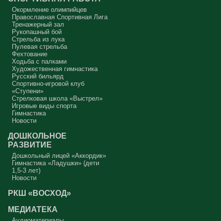
Окормление олимпийцев
Православная Спортивная Лига
Тренажерный зал
Рукопашный бой
Стрельба из лука
Пулевая стрельба
Фехтование
Ходьба с палками
Художественная гимнастика
Русский бильярд
Спортивно-игровой клуб
«Ступени»
Стрелковая школа «Выстрел»
Игровые виды спорта
Гимнастика
Новости
ДОШКОЛЬНОЕ
РАЗВИТИЕ
Дошкольный лицей «Аккордик»
Гимнастика «Ладушки» (дети
1,5-3 лет)
Новости
РКШ «ВОСХОД»
МЕДИАТЕКА
Аудиоматериалы