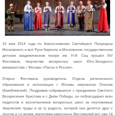
10 мая 2014 года по благословению Святейшего Патриарха
Московского и вся Руси Кирилла в Московском государственном
детском академическом театре им. Н.И. Сац прошёл XIV
Фестиваль творчества воскресных школ Юго-Западного
викариатства г. Москвы «Пасха и Россия».
Открыл Фестиваль руководитель Отдела религиозного
образования и катехизации г. Москвы иеромонах Онисим
(Бамблевский). Поздравив собравшихся с праздником Светлого
Воскресения Христова и с Днём Победы, он поблагодарил всех
педагогов и воспитанников воскресных школ за неутомимые
творческие труды и за ту радость, которой они делятся друг с
другом и со всеми зрителями ежегодных Фестивалей вот уже 14