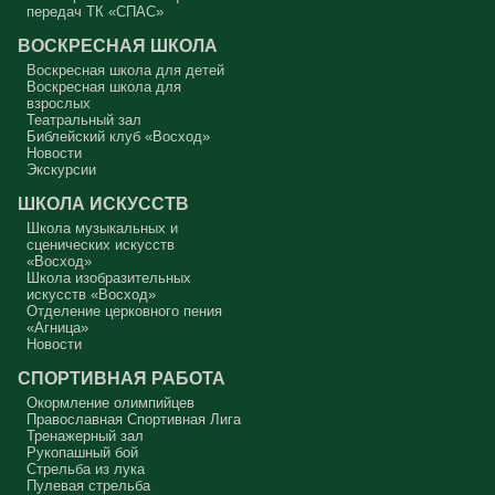
Совесть моя заморожена, снегом запорошена, и я себе нравлюсь,
передач ТК «СПАС»
как Ваня из сказки «Морозко»: «Какой я хороший! Милый!»
ВОСКРЕСНАЯ ШКОЛА
Сегодняшняя притча очень трудная. В ней хочется увидеть кого-то
другого, но не себя.
Воскресная школа для детей
Воскресная школа для
Вот с этим предлагается войти в сплошную неделю. Ещё раз:
взрослых
сплошная неделя прошла, потом две мясопустные, третья –
Театральный зал
Масленица, прощённое воскресенье. С чем я приду?
Библейский клуб «Восход»
Новости
В нас должно быть внимание к тому, что время воздержания – это
дни для приготовления не только к Пасхе, а к Небесному Царству!
Экскурсии
Это цель жизни. Я об этом забыл, я туда хочу, но я забыл. И я
серьёзно должен что-то делать, хотя бы в дни поста. Чтобы
ШКОЛА ИСКУССТВ
сначала увидеть в себе этого урода, а потом начать с ним борьбу.
Школа музыкальных и
Аминь.
сценических искусств
«Восход»
Протоиерей Андрей Алексеев
Школа изобразительных
искусств «Восход»
Отделение церковного пения
«Агница»
Новости
СПОРТИВНАЯ РАБОТА
Окормление олимпийцев
Православная Спортивная Лига
Тренажерный зал
Рукопашный бой
Стрельба из лука
Пулевая стрельба