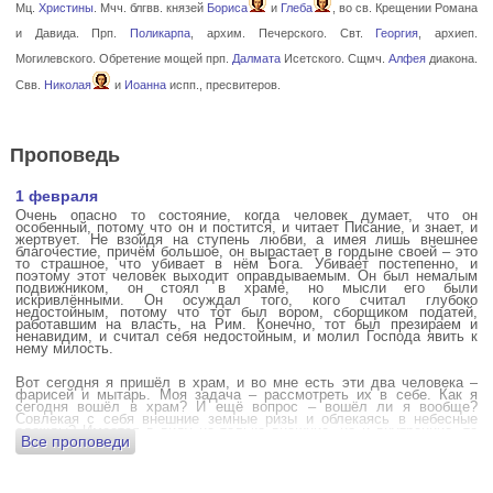
Мц.
Христины
. Мчч. блгвв. князей
Бориса
и
Глеба
, во св. Крещении Романа
и Давида. Прп.
Поликарпа
, архим. Печерского. Свт.
Георгия
, архиеп.
Могилевского. Обретение мощей прп.
Далмата
Исетского. Сщмч.
Алфея
диакона.
Свв.
Николая
и
Иоанна
испп., пресвитеров.
Проповедь
1 февраля
Очень опасно то состояние, когда человек думает, что он
особенный, потому что он и постится, и читает Писание, и знает, и
жертвует. Не взойдя на ступень любви, а имея лишь внешнее
благочестие, причём большое, он вырастает в гордыне своей – это
то страшное, что убивает в нём Бога. Убивает постепенно, и
поэтому этот человек выходит оправдываемым. Он был немалым
подвижником, он стоял в храме, но мысли его были
искривлёнными. Он осуждал того, кого считал глубоко
недостойным, потому что тот был вором, сборщиком податей,
работавшим на власть, на Рим. Конечно, тот был презираем и
ненавидим, и считал себя недостойным, и молил Господа явить к
нему милость.
Вот сегодня я пришёл в храм, и во мне есть эти два человека –
фарисей и мытарь. Моя задача – рассмотреть их в себе. Как я
сегодня вошёл в храм? И ещё вопрос – вошёл ли я вообще?
Совлекая с себя внешние земные ризы и облекаясь в небесные
одежды? Имеется в виду не только внешние, но и внутренние, то
Все проповеди
есть помыслы.
А вот почему в древних соборах у входа можно найти изображения
ангела с мечом? Это символика, предложение тебе, человек,