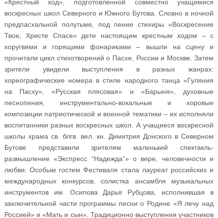
«Крестный ход», подготовленной совместно учащимися
воскресных школ Северного и Южного Бутова. Словно в ночной
предпасхальной полутьме, под пение стихиры «Воскресение
Твое, Христе Спасе» дети настоящим крестным ходом – с
хоругвями и горящими фонариками – вышли на сцену и
прочитали цикл стихотворений о Пасхе, России и Москве. Затем
зрители увидели выступления в разных жанрах:
хореографические номера в стиле народного танца «Гуляния
на Пасху», «Русская плясовая» и «Барыня», духовные
песнопения, инструментально-вокальные и хоровые
композиции патриотической и военной тематики – их исполняли
воспитанники разных воскресных школ. А учащиеся воскресной
школы храма св. блгв. вел. кн. Димитрия Донского в Северном
Бутове представили зрителям маленький спектакль-
размышление «Экспресс “Надежда”» о вере, человечности и
любви. Особым гостем Фестиваля стала лауреат российских и
международных конкурсов, солистка ансамбля музыкальных
инструментов им. Осипова Дарья Рубцова, исполнившая в
заключительной части программы песни о Родине «Я лечу над
Россией» и «Мать и сын». Традиционно выступления участников