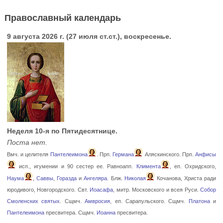
Православный календарь
9 августа 2026 г. (27 июля ст.ст.), воскресенье.
Неделя 10-я по Пятидесятнице.
Поста нет.
Вмч. и целителя
Пантелеимона
. Прп.
Германа
Аляскинского. Прп.
Анфисы
исп., игумении и 90 сестер ее. Равноапп.
Климента
, еп. Охридского,
Наума
,
Саввы
,
Горазда
и
Ангеляра
. Блж.
Николая
Кочанова, Христа ради
юродивого, Новгородского. Свт.
Иоасафа
, митр. Московского и всея Руси.
Собор
Смоленских святых
. Сщмч.
Амвросия
, еп. Сарапульского. Сщмч.
Платона
и
Пантелеимона
пресвитера. Сщмч.
Иоанна
пресвитера.