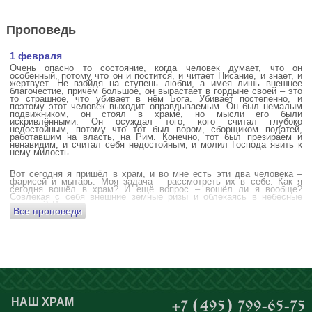
Проповедь
1 февраля
Очень опасно то состояние, когда человек думает, что он
особенный, потому что он и постится, и читает Писание, и знает, и
жертвует. Не взойдя на ступень любви, а имея лишь внешнее
благочестие, причём большое, он вырастает в гордыне своей – это
то страшное, что убивает в нём Бога. Убивает постепенно, и
поэтому этот человек выходит оправдываемым. Он был немалым
подвижником, он стоял в храме, но мысли его были
искривлёнными. Он осуждал того, кого считал глубоко
недостойным, потому что тот был вором, сборщиком податей,
работавшим на власть, на Рим. Конечно, тот был презираем и
ненавидим, и считал себя недостойным, и молил Господа явить к
нему милость.
Вот сегодня я пришёл в храм, и во мне есть эти два человека –
фарисей и мытарь. Моя задача – рассмотреть их в себе. Как я
сегодня вошёл в храм? И ещё вопрос – вошёл ли я вообще?
Совлекая с себя внешние земные ризы и облекаясь в небесные
одежды? Имеется в виду не только внешние, но и внутренние, то
Все проповеди
есть помыслы.
А вот почему в древних соборах у входа можно найти изображения
ангела с мечом? Это символика, предложение тебе, человек,
задуматься: ты отсекаешь сейчас этим мечом, конечно же
незримым, свои помыслы? Ты с ними борешься, вот сейчас, стоя в
храме? Где твои мысли? О чём ты думаешь? Где сокровище твоего
сердца?
Меня в своё время потрясла история, когда духовному человеку
Бог открыл помыслы людей, стоящих в храме, и он ужаснулся
НАШ ХРАМ
+7 (495) 799-65-75
тому, что никто из них не молится – ни один человек, кроме одного