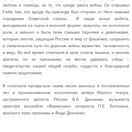
любовь и помощь, за то, что среди ужаса войны Он открывал
Себя тем, кто вроде бы навсегда был отлучён от Него новыми
порядками Советской страны… И наши юные ребята,
выходившие на сцену в военной форме, казалось, не исполняли
роли, а именно и были теми самыми парнями и девчонками,
которые смогли, защищая Россию и мир от фашизма, сохранить
в смертельном пути по дорогам войны мужество, человечность
и веру. Во всё время спектакля в зале стояла тишина, и многие
зрители, по их признанию, не могли удержать слёзы –
свидетельство нашей общей скорби, гордости и благодарной
памяти защитникам.
В спектакле прозвучали также песни военных и послевоенных
лет в проникновенном исполнении актёра Малого театра,
заслуженного артиста России В.В. Дахненко, музыканта
оркестра ансамбля «Вереюшка» гитариста П.Е. Баталина,
женского хора прихожан и Феди Дахненко.