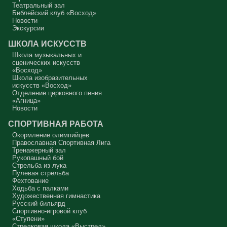
сплошная неделя прошла, потом две мясопустные, третья –
Театральный зал
Масленица, прощённое воскресенье. С чем я приду?
Библейский клуб «Восход»
Новости
В нас должно быть внимание к тому, что время воздержания – это
дни для приготовления не только к Пасхе, а к Небесному Царству!
Экскурсии
Это цель жизни. Я об этом забыл, я туда хочу, но я забыл. И я
серьёзно должен что-то делать, хотя бы в дни поста. Чтобы
ШКОЛА ИСКУССТВ
сначала увидеть в себе этого урода, а потом начать с ним борьбу.
Школа музыкальных и
Аминь.
сценических искусств
«Восход»
Протоиерей Андрей Алексеев
Школа изобразительных
искусств «Восход»
Отделение церковного пения
«Агница»
Новости
СПОРТИВНАЯ РАБОТА
Окормление олимпийцев
Православная Спортивная Лига
Тренажерный зал
Рукопашный бой
Стрельба из лука
Пулевая стрельба
Фехтование
Ходьба с палками
Художественная гимнастика
Русский бильярд
Спортивно-игровой клуб
«Ступени»
Стрелковая школа «Выстрел»