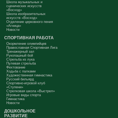
Школа музыкальных и
Аминь.
сценических искусств
«Восход»
Протоиерей Андрей Алексеев
Школа изобразительных
искусств «Восход»
Отделение церковного пения
«Агница»
Новости
СПОРТИВНАЯ РАБОТА
Окормление олимпийцев
Православная Спортивная Лига
Тренажерный зал
Рукопашный бой
Стрельба из лука
Пулевая стрельба
Фехтование
Ходьба с палками
Художественная гимнастика
Русский бильярд
Спортивно-игровой клуб
«Ступени»
Стрелковая школа «Выстрел»
Игровые виды спорта
Гимнастика
Новости
ДОШКОЛЬНОЕ
РАЗВИТИЕ