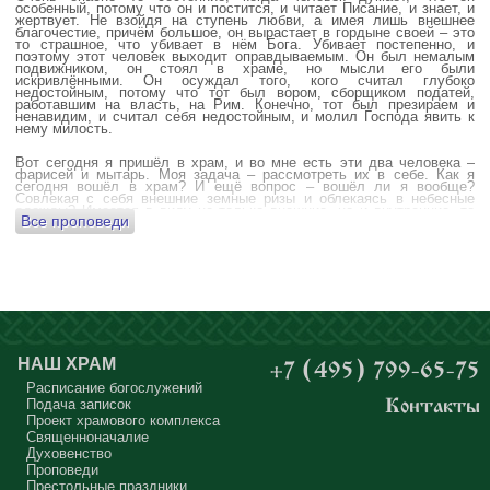
особенный, потому что он и постится, и читает Писание, и знает, и
жертвует. Не взойдя на ступень любви, а имея лишь внешнее
благочестие, причём большое, он вырастает в гордыне своей – это
то страшное, что убивает в нём Бога. Убивает постепенно, и
поэтому этот человек выходит оправдываемым. Он был немалым
подвижником, он стоял в храме, но мысли его были
искривлёнными. Он осуждал того, кого считал глубоко
недостойным, потому что тот был вором, сборщиком податей,
работавшим на власть, на Рим. Конечно, тот был презираем и
ненавидим, и считал себя недостойным, и молил Господа явить к
нему милость.
Вот сегодня я пришёл в храм, и во мне есть эти два человека –
фарисей и мытарь. Моя задача – рассмотреть их в себе. Как я
сегодня вошёл в храм? И ещё вопрос – вошёл ли я вообще?
Совлекая с себя внешние земные ризы и облекаясь в небесные
одежды? Имеется в виду не только внешние, но и внутренние, то
Все проповеди
есть помыслы.
А вот почему в древних соборах у входа можно найти изображения
ангела с мечом? Это символика, предложение тебе, человек,
задуматься: ты отсекаешь сейчас этим мечом, конечно же
незримым, свои помыслы? Ты с ними борешься, вот сейчас, стоя в
храме? Где твои мысли? О чём ты думаешь? Где сокровище твоего
сердца?
Меня в своё время потрясла история, когда духовному человеку
Бог открыл помыслы людей, стоящих в храме, и он ужаснулся
НАШ ХРАМ
+7 (495) 799-65-75
тому, что никто из них не молится – ни один человек, кроме одного
мальчика. Мысли у людей о чём угодно: о работе, о молодой жене
Расписание богослужений
или возлюбленной, о детях, о долгах, о футбольном матче, о
Подача записок
Контакты
путешествиях, о скором отпуске, о билетах, о машине, об одежде, о
Проект храмового комплекса
том, что будет после службы, где я буду обедать, куда пойду, что
подарить, что подарят, что я посмотрю, что, может быть, почитаю...
Священноначалие
Где здесь место для Бога?
Духовенство
Проповеди
А мальчик молился о больной маме. Молился искренне – и мама
Престольные праздники