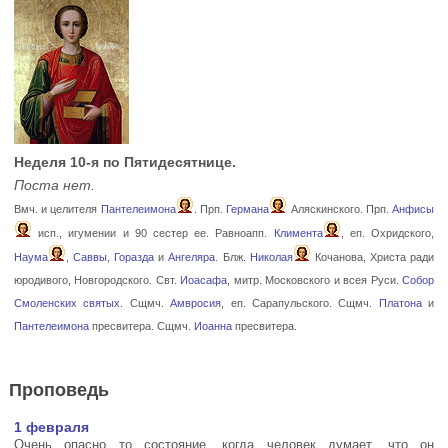
Неделя 10-я по Пятидесятнице.
Поста нет.
Вмч. и целителя
Пантелеимона
. Прп.
Германа
Аляскинского. Прп.
Анфисы
исп., игумении и 90 сестер ее. Равноапп.
Климента
, еп. Охридского,
Наума
,
Саввы
,
Горазда
и
Ангеляра
. Блж.
Николая
Кочанова, Христа ради
юродивого, Новгородского. Свт.
Иоасафа
, митр. Московского и всея Руси.
Собор
Смоленских святых
. Сщмч.
Амвросия
, еп. Сарапульского. Сщмч.
Платона
и
Пантелеимона
пресвитера. Сщмч.
Иоанна
пресвитера.
Проповедь
1 февраля
Очень опасно то состояние, когда человек думает, что он